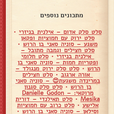
מתכונים נוספים
סלט סלק אדום – אילנית בניזרי
•
סלט ירוק עם חמוציות ופקאן
משגע – סוניה סאני בן הרוש
•
סלט חצילים וגמבה מתובל –
אילנית בניזרי
•
סלט חלומי
ופטריות חמות – סוניה סאני בן
הרוש
•
סלט סלק ירוק מנגולד –
אורה ארגוב
•
סלט חצילים
במרינדה משגעת😍 – סוניה סאני
בן הרוש
•
סלט סלק סגנון
מרוקאי: – Danielle Godon
Mesika
•
סלט תאילנדי – דורית
אלישע
•
סלט כרוב עם חמוציות
וסילאן – סוניה סאני בן הרוש
•