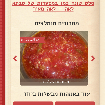
סלט טונה כמו במסעדות של סבתא
לאה – לאה מאיר
מתכונים מומלצים
צפיות
4,830 צפיות
סלט מבושל/ מ...
ס
עוד באמהות מבשלות ביחד