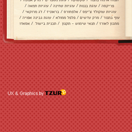
פריקסה
/
עוגת בננות
/
עוגיות טחינה
/
עוגיות חמאה
/
עוגיות שוקולד צ׳יפס
/
אלפחורס
/
בראוניז
/
דג מרוקאי
/
עוף בתנור
/
מרק עדשים
/
פלפל ממולא
/
עוגת גבינה אפויה
/
מתכון לאורז
/
תנאי שימוש - תקנון
/
תכנית בישול
/
אסאדו