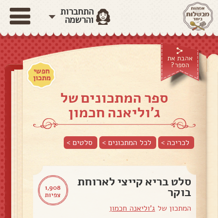
התחברות
והרשמה
אהבת את
הספר?
חפשי
מתכון
ספר המתכונים של
ג'וליאנה חכמון
לכריכה >
לכל המתכונים >
סלטים
>
סלט בריא קייצי לארוחת
1,908
בוקר
צפיות
המתכון של
ג'וליאנה חכמון