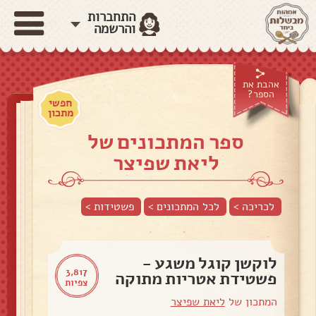
התחברות
והרשמה
אהבת את
הספר?
חפשי
מתכון
ספר המתכונים של
ליאת שפיצר
לכריכה >
לכל המתכונים >
פשטידות
>
לוקשן קוגל משגע -
3,817
פשטידת אטריות מתוקה
צפיות
המתכון של
ליאת שפיצר