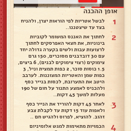
אופן ההכנה
1
לבשל אטריות לפי הוראות יצרן, ולהניח
בצד עד שיצטננו..
2
לחתוך את האננס המשומר לקוביות
בינוניות, את חצאי האפרסקים לחתוך
לרצועות עבות ולשים בקערה גדולה יחד
עם 30 דובדבנים מסוכרים, 150 גרם
צימוקים (רצוי צימוקים לבנים), 6 ביצים,
1.5 כוסות סוכר, 2 כפות תמצית וניל, 3
כפות שמן והאטריות המצוננות. לערבב
היטב את התערובת, לכסות בנייר כסף
ולהכניס לאמצע התנור על חום של 190
מעלות למשך 45 דקות..
3
לאחר 45 דקות להוריד את הנייר כסף
ולאפות עוד 15 דקות עד לקבלת צבע
זהוב. להוציא, לפרוס ולהגיש חם ..
4
הכמויות מתאימות למגש אלומיניום