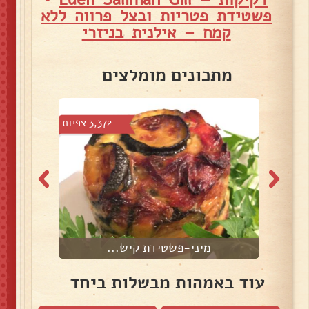
פשטידת פטריות ובצל פרווה ללא
קמח – אילנית בניזרי
מתכונים מומלצים
צפיות
3,372 צפיות
מיני-פשטידת קיש...
עוד באמהות מבשלות ביחד