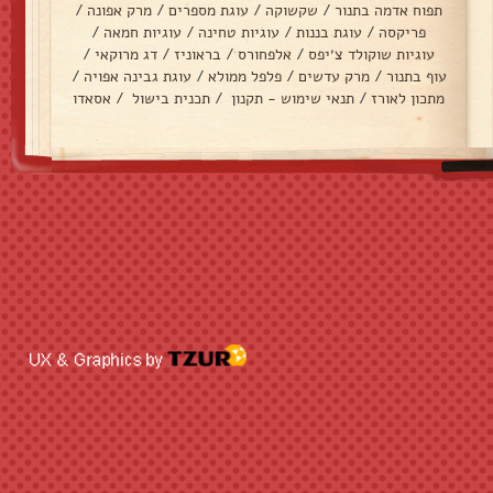
תפוח אדמה בתנור
/
שקשוקה
/
עוגת מספרים
/
מרק אפונה
/
פריקסה
/
עוגת בננות
/
עוגיות טחינה
/
עוגיות חמאה
/
עוגיות שוקולד צ׳יפס
/
אלפחורס
/
בראוניז
/
דג מרוקאי
/
עוף בתנור
/
מרק עדשים
/
פלפל ממולא
/
עוגת גבינה אפויה
/
מתכון לאורז
/
תנאי שימוש - תקנון
/
תכנית בישול
/
אסאדו