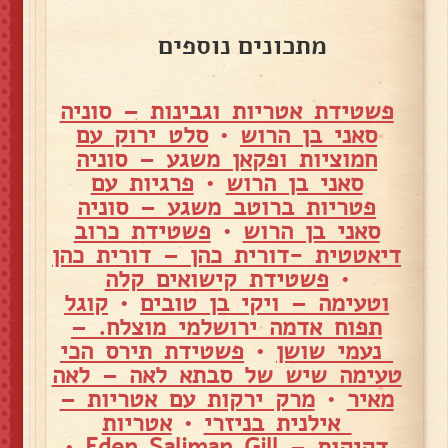
מתכונים נוספים
פשטידת אטריות וגבינות – סוניה
סאני בן הרוש
•
סלט ירוק עם
חמוציות ופקאן משגע – סוניה
סאני בן הרוש
•
פרגיות עם
פטריות ברוטב משגע – סוניה
סאני בן הרוש
•
פשטידת כרוב
דיאטטית -דורית כהן – דורית כהן
•
פשטידת קישואים קלה
וטעימה – ויקי בן טובים
•
קוגל
תפוח אדמה ירושלמי מוצלח. –
נעמי שושן
•
פשטידת תירס הכי
טעימה שיש של סבתא לאה – לאה
מאיר
•
מרק ירקות עם אטריות –
אילנית בניזרי
•
אטריות
דקיקות – Eden Saliman Gill
•