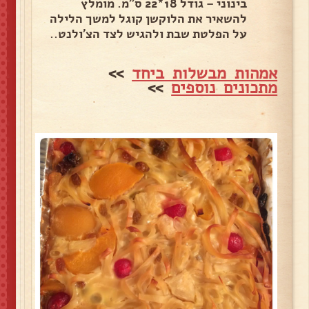
בינוני – גודל 18*22 ס"מ. מומלץ
להשאיר את הלוקשן קוגל למשך הלילה
על הפלטת שבת ולהגיש לצד הצ'ולנט..
אמהות מבשלות ביחד
>>
מתכונים נוספים
>>