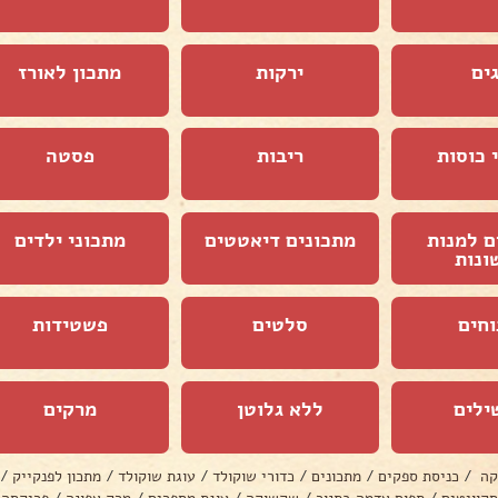
ים
ירקות
מתכון לאורז
 כוסות
ריבות
פסטה
ם למנות
מתכונים דיאטטים
מתכוני ילדים
ונות
וחים
סלטים
פשטידות
ילים
ללא גלוטן
מרקים
קה
/
כניסת ספקים
/
מתכונים
/
כדורי שוקולד
/
עוגת שוקולד
/
מתכון לפנקייק
/