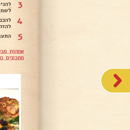
3
להני
לשמן
4
להזהב
5
התערוב
אמהות מבש
מתכונים נו