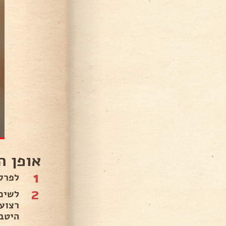
אופן ה
1
לפרק
2
היטב