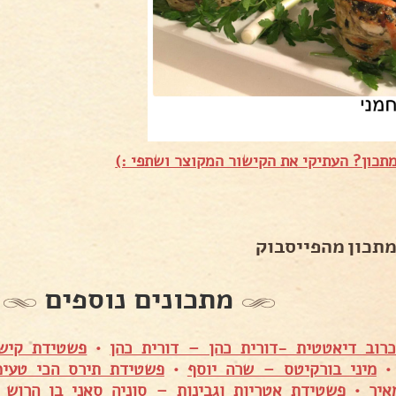
תכון? העתיקי את הקישור המקוצר ושתפי :)
מתכון מהפייסבוק
מתכונים נוספים
רוב דיאטטית -דורית כהן – דורית כהן
•
פשטידת קישו
מיני בורקיטס – שרה יוסף
•
פשטידת תירס הכי טעי
יר
•
פשטידת אטריות וגבינות – סוניה סאני בן הרוש
•