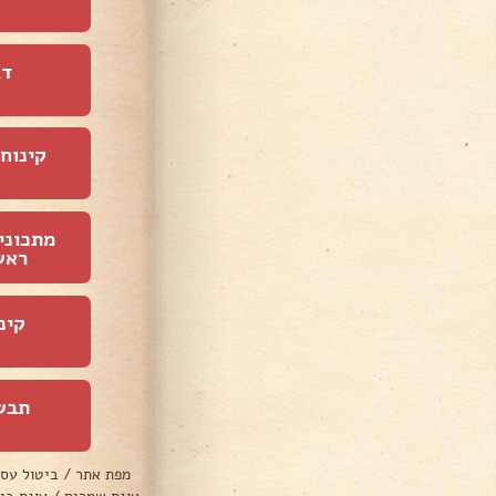
דג
קינוחי
מתכוני
ראש
קינ
תבש
מפת אתר
/
ביטול עס