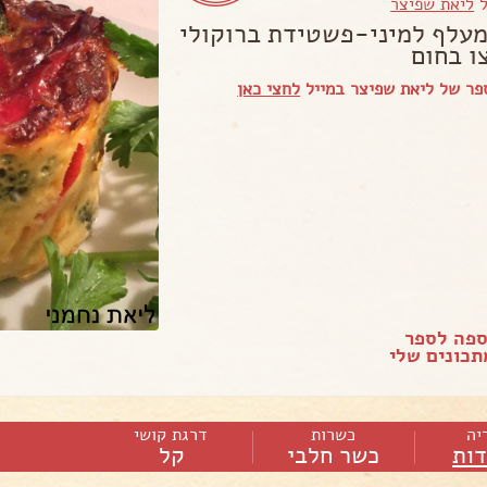
ל
ליאת שפיצר
מעלף למיני-פשטידת ברוקולי
 בחום
פר של ליאת שפיצר במייל
לחצי כאן
ספה לספר
כונים שלי
יה
כשרות
דרגת קושי
ות
כשר חלבי
קל