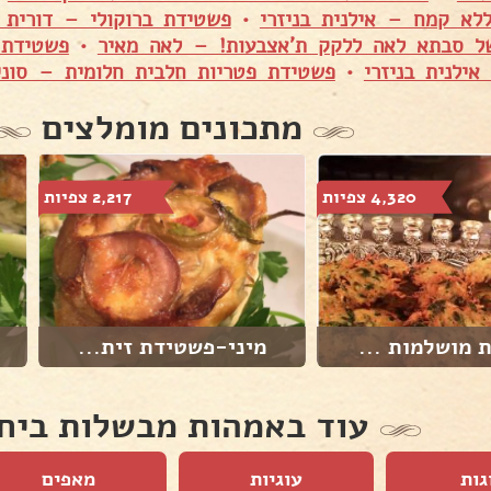
ללא קמח – אילנית בניזרי
•
פשטידת ברוקולי – דורית 
של סבתא לאה ללקק ת'אצבעות! – לאה מאיר
•
פשטידת 
ילנית בניזרי
•
פשטידת פטריות חלבית חלומית – סוני
מתכונים מומלצים
4,320 צפיות
2,217 צפיות
 מושלמות ...
מיני-פשטידת זית...
עוד באמהות מבשלות ביח
גות
עוגיות
מאפים