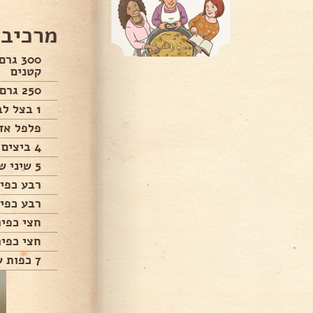
מרכיבי
300 ג
קטנים
250 גרם גבינת מוצרלה מגורדת
1 בצל לבן , חתוך דק
פלפל אדו
4 ביצים גודל L
5 שיני שום כתושות
רבע כפית
רבע כפי
חצי כפי
חצי כפי
7 כפות שמן