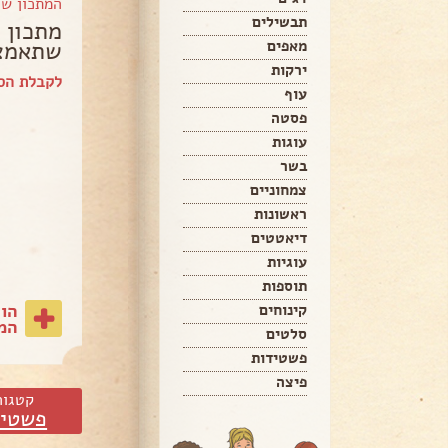
המתכון ש
תבשילים
מתכון 
שתאמצו
מאפים
ירקות
לקבלת הס
עוף
פסטה
עוגות
בשר
צמחוניים
ראשונות
דיאטטים
עוגיות
תוספות
הו
קינוחים
המת
סלטים
פשטידות
פיצה
קטגור
פשטיד