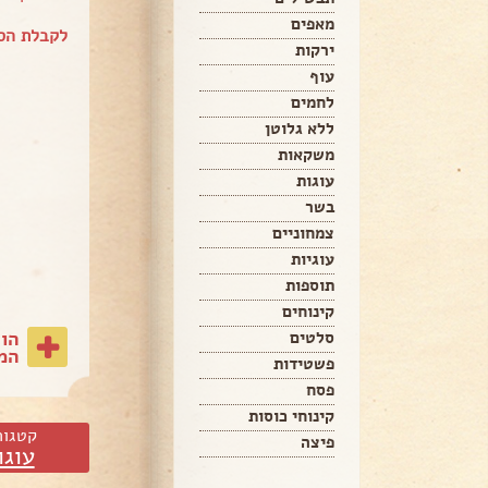
מאפים
לקבלת הספ
ירקות
עוף
לחמים
ללא גלוטן
משקאות
עוגות
בשר
צמחוניים
עוגיות
תוספות
קינוחים
הו
סלטים
המת
פשטידות
פסח
קינוחי כוסות
קטגור
פיצה
עוגו