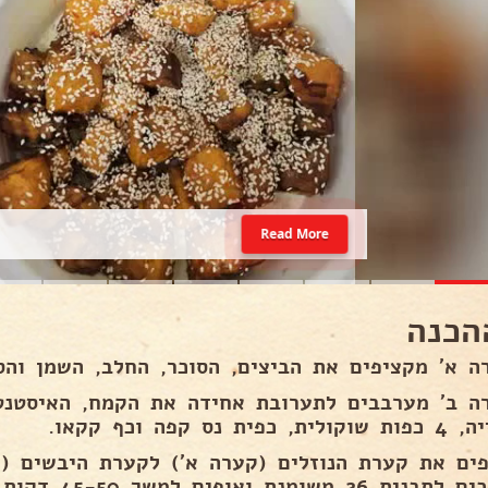
Read More
הכנה
ה א' מקציפים את הביצים, הסוכר, החלב, השמן והסו
ה ב' מערבבים לתערובת אחידה את הקמח, האיסטנט 
 כפית נס קפה וכף קקאו.
פים את קערת הנוזלים (קערה א') לקערת היבשים (ק
ת 26 משומנת ואופים למשך 45-50 דקות.