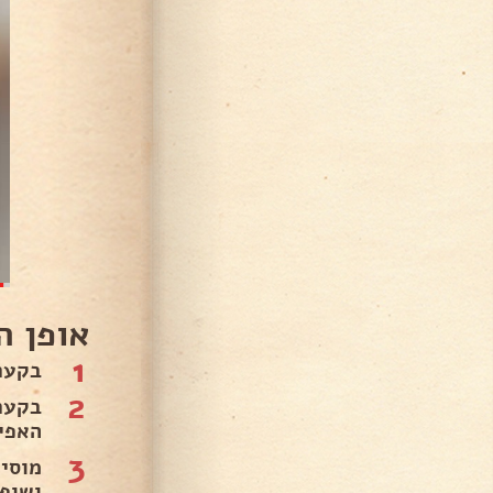
אופן ה
1
בקער
2
בקער
האפייה, 4 כפות שוקולית,
3
מוסי
ושופכים לתבני