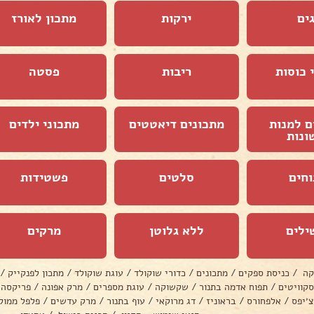
ים
ירקות
מתכון לאורז
 כוסות
ריבות
פסטה
ם למנות
מתכונים דיאטטים
מתכוני ילדים
ונות
וחים
סלטים
פשטידות
ילים
ללא גלוטן
מרקים
קה
/
כניסת ספקים
/
מתכונים
/
כדורי שוקולד
/
עוגת שוקולד
/
מתכון לפנקייק
/
סקוויטים
/
תפוח אדמה בתנור
/
שקשוקה
/
עוגת מספרים
/
מרק אפונה
/
פריקסה
צ׳יפס
/
אלפחורס
/
בראוניז
/
דג מרוקאי
/
עוף בתנור
/
מרק עדשים
/
פלפל ממול