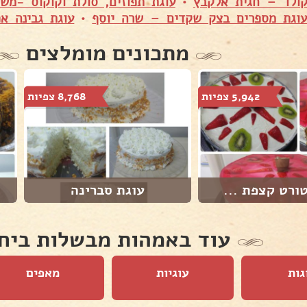
ולד – חגית אלקבץ
•
עוגת תפוזים, סולת וקוקוס -מש
וגת מספרים בצק שקדים – שרה יוסף
•
עוגת גבינה אפ
מתכונים מומלצים
5,942 צפיות
8,768 צפיות
ורט קצפת ...
עוגת סברינה
עוד באמהות מבשלות ביח
גות
עוגיות
מאפים