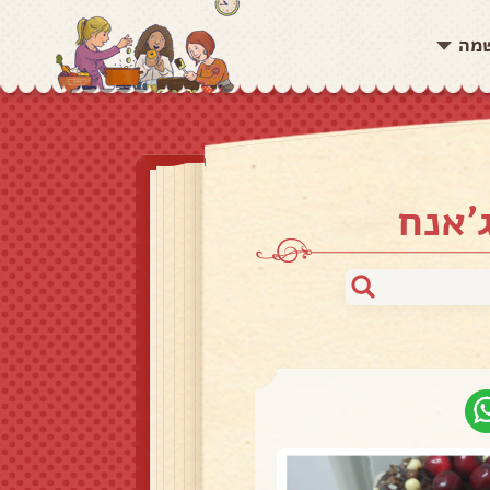
שמה
'אנח