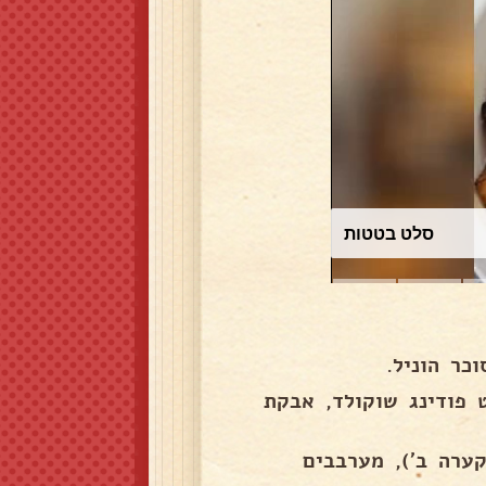
כרוב לבן
כר הוניל.
פודינג שוקולד, אבקת
ערה ב'), מערבבים