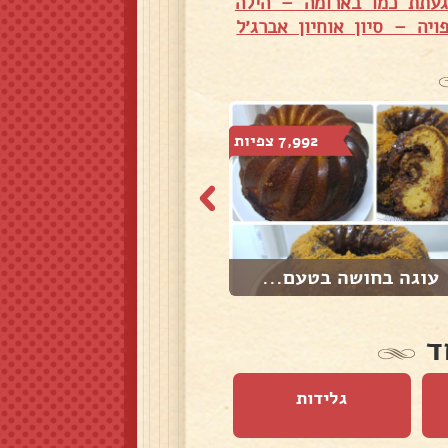
געתת כמו בארומה – הילה
ויה – סיון אוחיון אברג׳ל
7,992 צפיות
6,580 צפיות
עוגה בחושה בטעם...
עוגת שוקולד עם ...
ד
גלידות