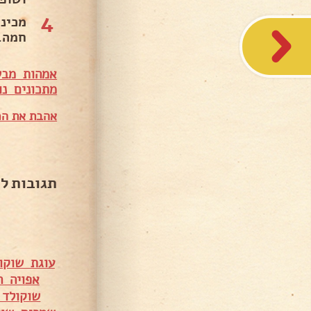
4
מכינ
חמה.
אמהות מבש
מ
תכונים נו
אהבת את המ
תגובות ל
עוגת שוקו
אפויה ה
שוקולד 