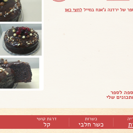
ר של ירדנה ג'אנח במייל
לחצי כאן
ספה לספר
כונים שלי
יה
כשרות
דרגת קושי
ת
כשר חלבי
קל