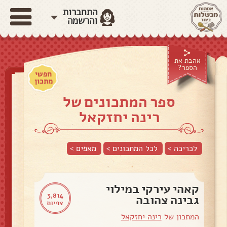
התחברות
והרשמה
אהבת את
הספר?
חפשי
מתכון
ספר המתכונים של
רינה יחזקאל
לכריכה >
לכל המתכונים >
מאפים
>
קאהי עירקי במילוי
3,814
גבינה צהובה
צפיות
המתכון של
רינה יחזקאל