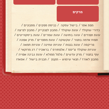
מרקים
מפת אתר
/
ביטול עסקה
/
כניסת ספקים
/
מתכונים
/
כדורי שוקולד
/
עוגת שוקולד
/
מתכון לפנקייק
/
מתכון לפיצה
/
עוגת תפוזים
/
עוגה בחושה
/
עוגת שמרים
/
עוגת ביסקוויטים
/
תפוח אדמה בתנור
/
שקשוקה
/
עוגת מספרים
/
מרק אפונה
/
פריקסה
/
עוגת בננות
/
עוגיות טחינה
/
עוגיות חמאה
/
עוגיות שוקולד צ׳יפס
/
אלפחורס
/
בראוניז
/
דג מרוקאי
/
עוף בתנור
/
מרק עדשים
/
פלפל ממולא
/
עוגת גבינה אפויה
/
מתכון לאורז
/
תנאי שימוש - תקנון
/
תכנית בישול
/
אסאדו