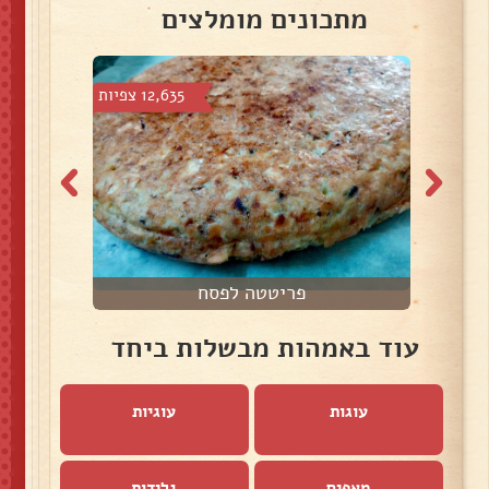
מתכונים מומלצים
צפיות
12,635 צפיות
פריטטה לפסח
עוד באמהות מבשלות ביחד
עוגות
עוגיות
מאפים
גלידות