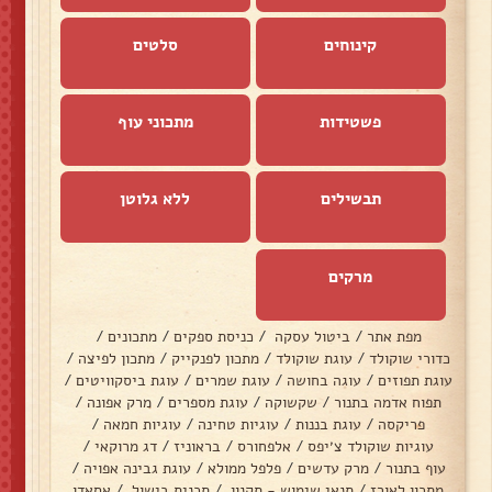
קינוחים
סלטים
פשטידות
מתכוני עוף
תבשילים
ללא גלוטן
מרקים
מפת אתר
/
ביטול עסקה
/
כניסת ספקים
/
מתכונים
/
כדורי שוקולד
/
עוגת שוקולד
/
מתכון לפנקייק
/
מתכון לפיצה
/
עוגת תפוזים
/
עוגה בחושה
/
עוגת שמרים
/
עוגת ביסקוויטים
/
תפוח אדמה בתנור
/
שקשוקה
/
עוגת מספרים
/
מרק אפונה
/
פריקסה
/
עוגת בננות
/
עוגיות טחינה
/
עוגיות חמאה
/
עוגיות שוקולד צ׳יפס
/
אלפחורס
/
בראוניז
/
דג מרוקאי
/
עוף בתנור
/
מרק עדשים
/
פלפל ממולא
/
עוגת גבינה אפויה
/
מתכון לאורז
/
תנאי שימוש - תקנון
/
תכנית בישול
/
אסאדו