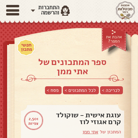
התחברות
והרשמה
אהבת את
הספר?
חפשי
מתכון
ספר המתכונים של
אתי ממן
לכריכה >
לכל המתכונים >
פסח
>
עוגת אישית - שוקולד
2,501
קרם אגוזי לוז
צפיות
המתכון של
אתי ממן