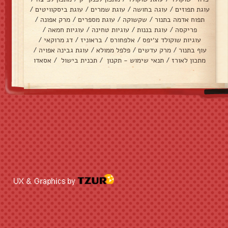
עוגת תפוזים
/
עוגה בחושה
/
עוגת שמרים
/
עוגת ביסקוויטים
/
תפוח אדמה בתנור
/
שקשוקה
/
עוגת מספרים
/
מרק אפונה
/
פריקסה
/
עוגת בננות
/
עוגיות טחינה
/
עוגיות חמאה
/
עוגיות שוקולד צ׳יפס
/
אלפחורס
/
בראוניז
/
דג מרוקאי
/
עוף בתנור
/
מרק עדשים
/
פלפל ממולא
/
עוגת גבינה אפויה
/
מתכון לאורז
/
תנאי שימוש - תקנון
/
תכנית בישול
/
אסאדו