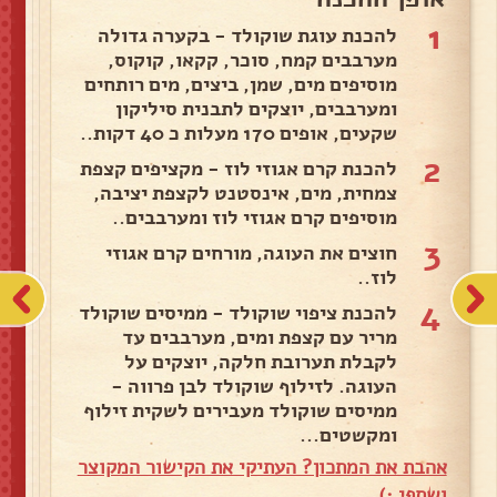
1
להכנת עוגת שוקולד - בקערה גדולה
מערבבים קמח, סוכר, קקאו, קוקוס,
מוסיפים מים, שמן, ביצים, מים רותחים
ומערבבים, יוצקים לתבנית סיליקון
שקעים, אופים 170 מעלות כ 40 דקות..
2
להכנת קרם אגוזי לוז - מקציפים קצפת
צמחית, מים, אינסטנט לקצפת יציבה,
מוסיפים קרם אגוזי לוז ומערבבים..
3
חוצים את העוגה, מורחים קרם אגוזי
לוז..
4
להכנת ציפוי שוקולד - ממיסים שוקולד
מריר עם קצפת ומים, מערבבים עד
לקבלת תערובת חלקה, יוצקים על
העוגה. לזילוף שוקולד לבן פרווה -
ממיסים שוקולד מעבירים לשקית זילוף
ומקשטים...
אהבת את המתכון? העתיקי את הקישור המקוצר
ושתפי :)