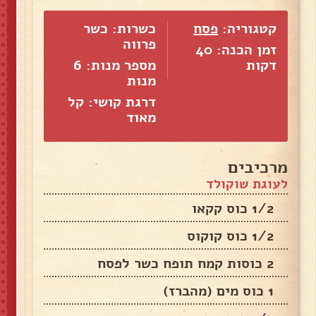
קטגוריה:
פסח
כשרות: כשר
פרווה
זמן הכנה: 40
דקות
מספר מנות:
6
מנות
דרגת קושי: קל
מאוד
מרכיבים
לעוגת שוקולד
1/2 כוס קקאו
1/2 כוס קוקוס
2 כוסות קמח תופח כשר לפסח
1 כוס מים (מהברז)