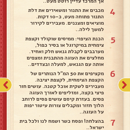
אך המרכז עדיין רוטט מעט..
4
מכבים את התנור ומשאירים את דלת
התנור פתוחה מעט, כ-10 דקות.
מוציאים ומצננים. מעבירים לקירור
למשך לילה..
5
הכנת הציפוי: ממיסים שוקולד וקצפת
צימחית במיקרוגל או בסיר כפול,
מערבבים לקבלת גנאש חלק ואחיד.
מחלצים את העוגה מהתבנית ומצפים
אותה עם הגנאש, למעלה ובצדדים..
6
מקציפים את 50 המ"ל הנותרים של
הקצפת הצימחית, לקצפת יציבה.
מעבירים לשקית אוכל קטנה. עושים חור
פיצי בקצה, ומזליפים לאורך העוגה
פסים. בעזרת קיסם עושים פסים לרוחב
הלוך חזור ומקבלים צורות עיטור יפות
על העוגה..
7
בהצלחה! ופסח כשר ושמח לנו ולכל בית
ישראל..