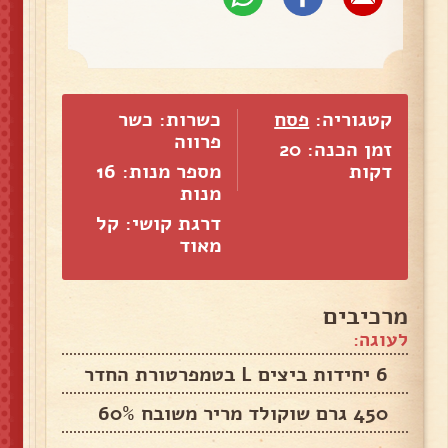
קטגוריה:
פסח
כשרות: כשר
פרווה
זמן הכנה: 20
דקות
מספר מנות:
16
מנות
דרגת קושי: קל
מאוד
מרכיבים
לעוגה:
6 יחידות ביצים L בטמפרטורת החדר
450 גרם שוקולד מריר משובח 60%