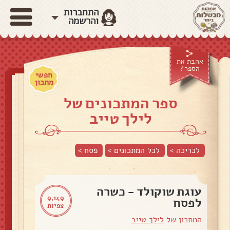
התחברות
והרשמה
אהבת את
הספר?
חפשי
מתכון
ספר המתכונים של
לילך טייב
לכריכה >
לכל המתכונים >
פסח
>
עוגת שוקולד - כשרה
9,149
לפסח
צפיות
המתכון של
לילך טייב