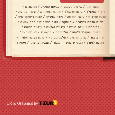
מפת אתר
/
ביטול עסקה
/
כניסת ספקים
/
מתכונים
/
כדורי שוקולד
/
עוגת שוקולד
/
מתכון לפנקייק
/
מתכון לפיצה
/
עוגת תפוזים
/
עוגה בחושה
/
עוגת שמרים
/
עוגת ביסקוויטים
/
תפוח אדמה בתנור
/
שקשוקה
/
עוגת מספרים
/
מרק אפונה
/
פריקסה
/
עוגת בננות
/
עוגיות טחינה
/
עוגיות חמאה
/
עוגיות שוקולד צ׳יפס
/
אלפחורס
/
בראוניז
/
דג מרוקאי
/
עוף בתנור
/
מרק עדשים
/
פלפל ממולא
/
עוגת גבינה אפויה
/
מתכון לאורז
/
תנאי שימוש - תקנון
/
תכנית בישול
/
אסאדו