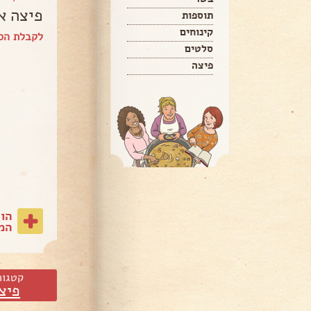
פיצה 
תוספות
קינוחים
לקבלת הספ
סלטים
פיצה
הו
המת
קטגור
פיצ