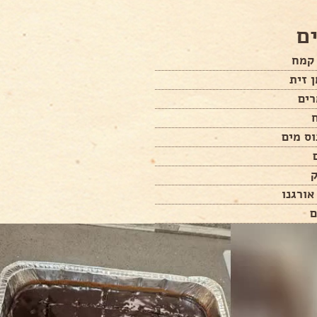
ם
אורגנו