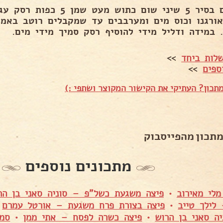
שמים בסיר 5 שיני שום כתוש 
אורגנו וכוס מים ומערבבים עד שמקבלים רוטב באמצ
. במידה ודליל מידי להוסיף רסק סמיך מידי מים.
לות ביחד
>>
ספים
>>
תכון? העתיקי את הקישור המקוצר ושתפי :)
מתכון מהפייסבוק
מתכונים נוספים
לי מאירוב
•
פיצה משגעת כשל"פ – סוניה סאני בן הר
לילך טייב
•
פיצה בצורת פרח משגעת – אורטל עמרם
•
ה סאני בן הרוש
•
פיצה כשרה לפסח – אתי ממן
•
סמב