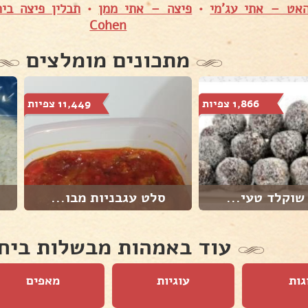
אט – אתי עג'מי
•
פיצה – אתי ממן
•
Cohen
מתכונים מומלצים
1,866 צפיות
11,449 צפיות
שוקלד טעי...
סלט עגבניות מבו...
עוד באמהות מבשלות ביח
גות
עוגיות
מאפים