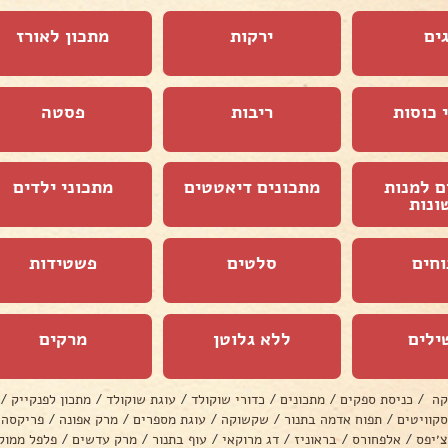
ים
ירקות
מתכון לאורז
 כוסות
ריבות
פסטה
ם למנות
מתכונים דיאטטים
מתכוני ילדים
ונות
וחים
סלטים
פשטידות
ילים
ללא גלוטן
מרקים
קה
/
כניסת ספקים
/
מתכונים
/
כדורי שוקולד
/
עוגת שוקולד
/
מתכון לפנקייק
/
סקוויטים
/
תפוח אדמה בתנור
/
שקשוקה
/
עוגת מספרים
/
מרק אפונה
/
פריקסה
צ׳יפס
/
אלפחורס
/
בראוניז
/
דג מרוקאי
/
עוף בתנור
/
מרק עדשים
/
פלפל ממול