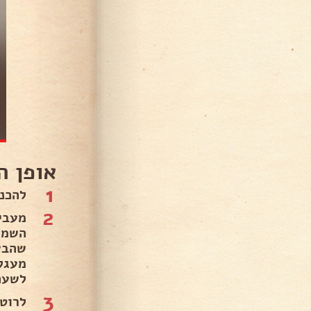
אופן ה
1
להכנ
2
מעבי
השמן
מעגל
לשעה
3
לרוט