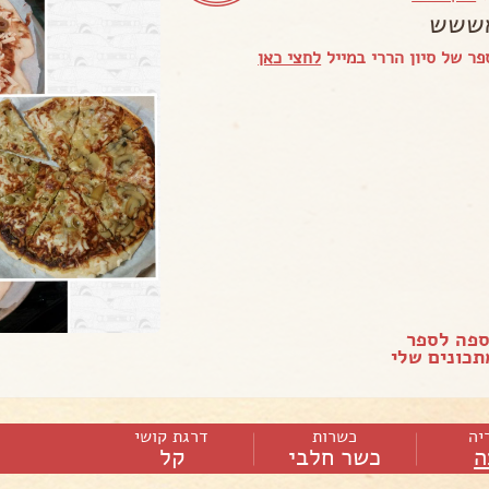
אששש
ר של סיון הררי במייל
לחצי כאן
ספה לספר
כונים שלי
יה
כשרות
דרגת קושי
ה
כשר חלבי
קל