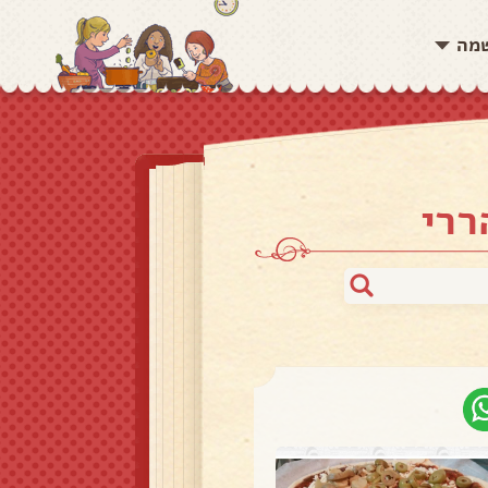
שמה
ררי