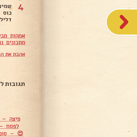
4
כוס 
דליל
אמהות מבש
מתכונים נו
אהבת את המ
תגובות ל
פיצה – מ
לפסח – 
😍 – סוני