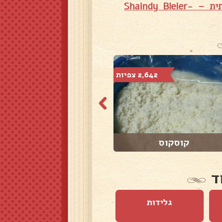
תבלין פיצה ביתית – Shaindy Bleier-
2,642 צפיות
1,477 צפיות
קוסקוס
קציצות דגים ברו...
ד
גלידות