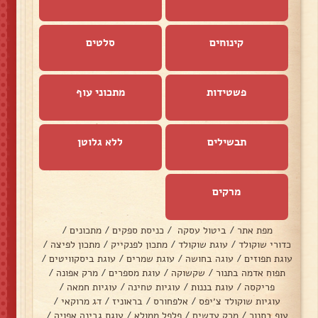
קינוחים
סלטים
פשטידות
מתכוני עוף
תבשילים
ללא גלוטן
מרקים
מפת אתר
/
ביטול עסקה
/
כניסת ספקים
/
מתכונים
/
כדורי שוקולד
/
עוגת שוקולד
/
מתכון לפנקייק
/
מתכון לפיצה
/
עוגת תפוזים
/
עוגה בחושה
/
עוגת שמרים
/
עוגת ביסקוויטים
/
תפוח אדמה בתנור
/
שקשוקה
/
עוגת מספרים
/
מרק אפונה
/
פריקסה
/
עוגת בננות
/
עוגיות טחינה
/
עוגיות חמאה
/
עוגיות שוקולד צ׳יפס
/
אלפחורס
/
בראוניז
/
דג מרוקאי
/
עוף בתנור
/
מרק עדשים
/
פלפל ממולא
/
עוגת גבינה אפויה
/