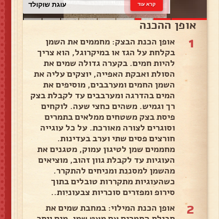
עוגת שוקולד
קרא עוד
אופן ההכנה
1
אופן הכנת הבצק: מחממים את השמן
בקלחת על הגז או במיקרוגל, הוא צריך
להיות חמים. בקערה גדולה שמים את
הסולת ואבקת האפייה, יוצקים עליה את
השמן החמים ומערבבים, מוסיפים את
המים בהדרגה ומערבבים עד לקבלת בצק
רך וגמיש. משהים כחצי שעה. לוקחים
פיסת בצק משטחים ממלאים בתמרים
וסוגרים לצורה מאורכת. על כל עוגייה
חורצים פסים שתי וערב בעדינות.
מחממים שמן לטיגון עמוק, מטגנים את
העוגיות עד לקבלת גוון זהוב, מוציאים
מהשמן למסננת ומניחים להתקרר.
כשהעוגיות מתקררות טובלים בתוך
סירופ ומפזרים סוכריות צבעוניות..
2
אופן הכנת המילוי: במחבת שמים את
חבילת התמרים עם מעט שמן, מים ויתר