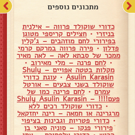
מתכונים נוספים
כדורי שוקולד פרווה – אילנית
בניזרי
•
חצילים קריספי מטוגן
בפירורי לחם מוזהבים – ג'קלין
פדלון
•
פירה פרווה במרקם קרמי
ממכר של סבתא לאה – לאה מאיר
•
לחם פרנה – מלי מאירוב
•
מקלות בטטה אפויים – Shuly
Asulin Karasin
•
עוגת כדורי
שוקולד בשני צבעים – אורטל
עמרם
•
לחם פרינה כמו של
פעם!!!! – Shuly Asulin Karasin
•
כדורי שוקולד רכים ללא
מרגרינה או חמאה – רינה יחזקאל
•
כדורי פטריות וגבינות בציפוי
פירורי פנקו – סוניה סאני בן