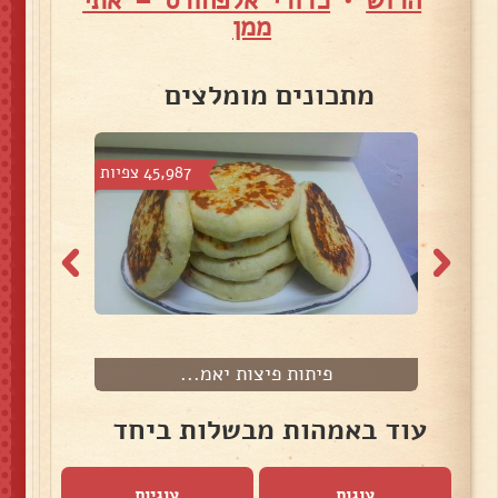
הרוש
•
כדורי אלפחורס – אתי
ממן
מתכונים מומלצים
פיות
45,987 צפיות
פיתות פיצות יאמ...
מ
עוד באמהות מבשלות ביחד
עוגות
עוגיות