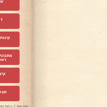
עו
דג
קינוחי
מתכוני
ראש
קינ
תבש
מפת אתר
/
ביטול עס