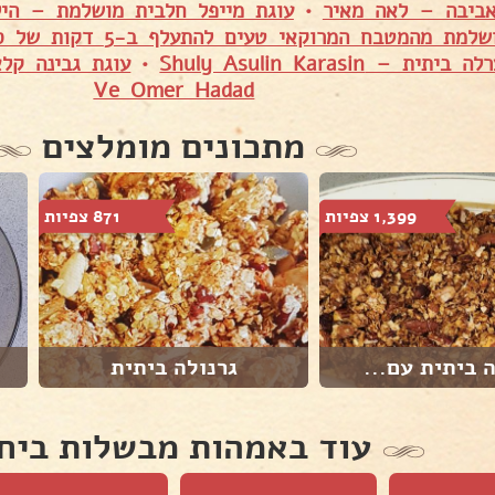
ביבה – לאה מאיר
•
עוגת מייפל חלבית מושלמת – היל
מהמטבח המרוקאי טעים להתעלף ב-5 דקות של סבתא לאה – לאה מאיר
ת – Shuly Asulin Karasin
•
Ve Omer Hadad
מתכונים מומלצים
1,399 צפיות
871 צפיות
 ביתית עם...
גרנולה ביתית
עוד באמהות מבשלות ביח