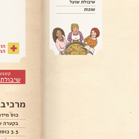
שיבולת שועל
שונות
הו
המת
קטגור
שיבולת 
מרכיבי
כוס מידה
בקערה ש
3.5 כוסות