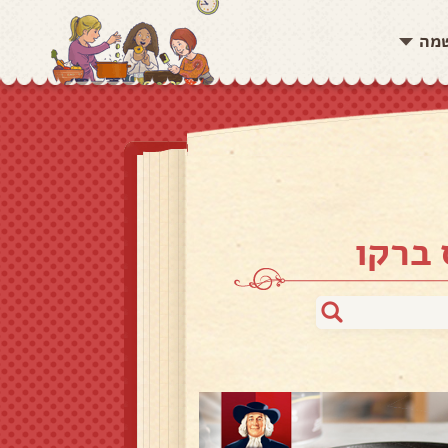
שמה
 ברקו