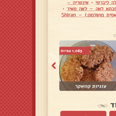
ה ליברטי
•
אינטריה -
•
עוגת גבינה קלאסית מושלמת:) – Shiran
1,065 צפיות
683 צפיות
עוגיות קוואקר
עוגיות ביס ,שיב...
ד