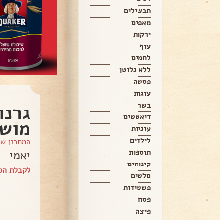
תבשילים
מאפים
ירקות
עוף
לחמים
ללא גלוטן
פסטה
עוגות
בשר
גרנו
דיאטטים
מוש
עוגיות
לילדים
המתכון ש
תוספות
יאמי
קינוחים
לקבלת הספ
סלטים
פשטידות
פסח
פיצה