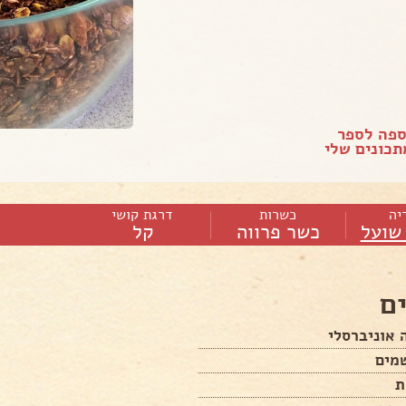
ספה לספר
כונים שלי
יה
כשרות
דרגת קושי
שועל
כשר פרווה
קל
ם
 אוניברסלי
מים