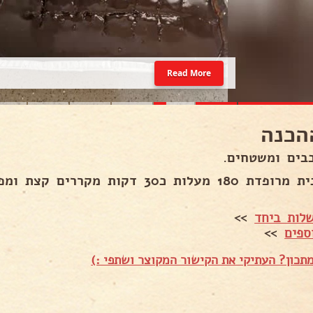
Read More
הכנה
בים ומשטחים.
18 מעלות כ30 דקות מקררים קצת ומפרידים.
לות ביחד
>>
ספים
>>
תכון? העתיקי את הקישור המקוצר ושתפי :)