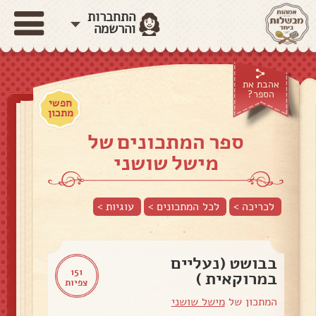
התחברות
והרשמה
אהבת את
הספר?
חפשי
מתכון
ספר המתכונים של
מישל שושני
לכריכה >
לכל המתכונים >
עוגיות
>
בבושט (נעליים
151
במרוקאית )
צפיות
המתכון של
מישל שושני