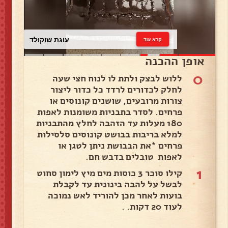
עוגת שוקולד
קרא עוד
אופן ההכנה
0
ללוש לבצק ולתת לו לנוח חצי שעה
לחלק לכדורים לרדד כל כדור ליצור
צורות מרובעים, שושנים קונוסים או
פרחים. לסדר בתבניות משומנות לאפות
180 מעלות עד הזהבה לחלץ מהתבניות
למלא בריבות בבושט קונוסים סלסילות
פרחים *את הבבושת ניתן לטגן או
לאפות טובלים בדבש חם.
1
קילו סוכר 3 כוסות מים מיץ לימון סחוט
לבשל על להבה בינונית עד לקבלת
בועות לאחר מכן להוריד לאש נמוכה
לעוד 20 דקות. .