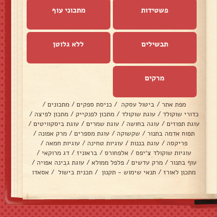
פשטידות
מתכוני עוף
תבשילים
ללא גלוטן
מרקים
מפת אתר
/
ביטול עסקה
/
כניסת ספקים
/
מתכונים
/
כדורי שוקולד
/
עוגת שוקולד
/
מתכון לפנקייק
/
מתכון לפיצה
/
עוגת תפוזים
/
עוגה בחושה
/
עוגת שמרים
/
עוגת ביסקוויטים
/
תפוח אדמה בתנור
/
שקשוקה
/
עוגת מספרים
/
מרק אפונה
/
פריקסה
/
עוגת בננות
/
עוגיות טחינה
/
עוגיות חמאה
/
עוגיות שוקולד צ׳יפס
/
אלפחורס
/
בראוניז
/
דג מרוקאי
/
עוף בתנור
/
מרק עדשים
/
פלפל ממולא
/
עוגת גבינה אפויה
/
מתכון לאורז
/
תנאי שימוש - תקנון
/
תכנית בישול
/
אסאדו