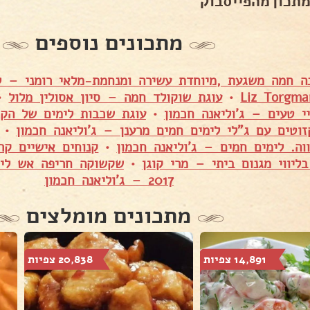
מתכון מהפייסבוק
מתכונים נוספים
נה חמה משגעת ,מיוחדת עשירה ומנחמת-מלאי רומני – לי
•
עוגת שוקולד חמה – סיון אסולין מלול
•
י טעים – ג'וליאנה חכמון
•
עוגת שכבות לימים של הקיץ
זוטים עם ג"לי לימים חמים מרענן – ג'וליאנה חכמון
•
ווה. לימים חמים – ג'וליאנה חכמון
•
קנוחים אישיים קר
יווי מגנום ביתי – מרי קוגן
•
2017 – ג'וליאנה חכמון
מתכונים מומלצים
14,891 צפיות
20,838 צפיות