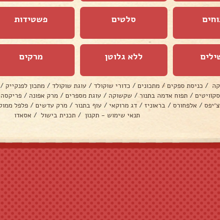
וחים
סלטים
פשטידות
ילים
ללא גלוטן
מרקים
קה
/
כניסת ספקים
/
מתכונים
/
כדורי שוקולד
/
עוגת שוקולד
/
מתכון לפנקייק
/
סקוויטים
/
תפוח אדמה בתנור
/
שקשוקה
/
עוגת מספרים
/
מרק אפונה
/
פריקסה
צ׳יפס
/
אלפחורס
/
בראוניז
/
דג מרוקאי
/
עוף בתנור
/
מרק עדשים
/
פלפל ממול
תנאי שימוש - תקנון
/
תכנית בישול
/
אסאדו