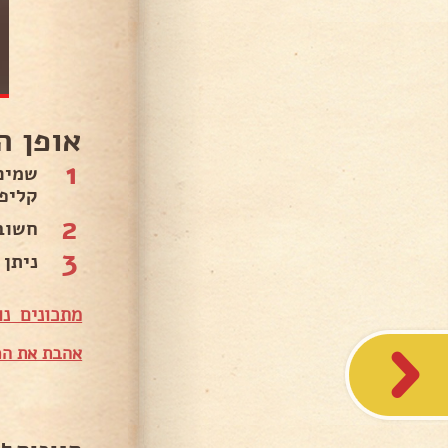
אופן ה
1
שמים
קליפת
2
חשוב
3
ניתן
מתכונים נו
אהבת את המ