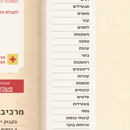
המתכון ש
תבשילים
לקבלת הס
מאפים
עוף
לחמים
משקאות
פסטה
עוגות
בשר
הו
המת
ראשונות
דיאטטים
עוגיות
קטגור
תוספות
משקא
קינוחים
סלטים
פשטידות
מרכיבי
פסח
קינוחי כוסות
בקבוק יי
ארוחות בוקר
2 כוסות מיץ תפוזים