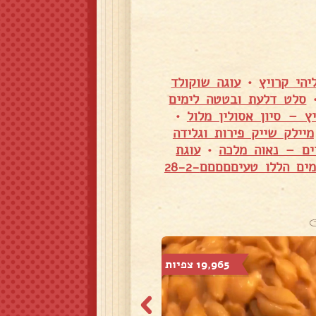
הי קרויץ
•
עוגה שוקולד
סלט דלעת ובטטה לימים
 – סיון אסולין מלול
•
מיילק שייק פירות וגלידה
ים – נאוה מלכה
•
עוגת
שקשוקה חריפה אש לימים הללו טעיםםםםם28-2-
19,965 צפיות
33,329 צפיות