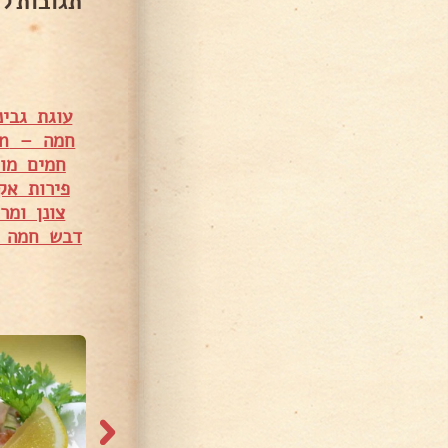
תגובות ל
עוגת גבי
חמה – Liz Torgman
חמים מוי
פירות אק
צונן ומר
דבש חמה בל
11,853 צפיות
99,995 צפיות