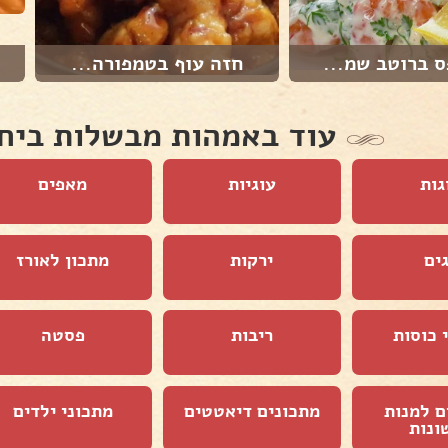
 ברוטב שמ...
חזה עוף בטמפורה...
עוד באמהות מבשלות ביח
גות
עוגיות
מאפים
ים
ירקות
מתכון לאורז
 כוסות
ריבות
פסטה
ם למנות
מתכונים דיאטטים
מתכוני ילדים
ונות