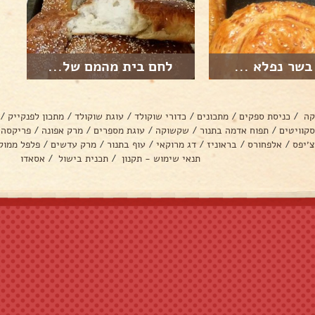
בשר נפלא ...
לחם בית מהמם של...
קה
/
כניסת ספקים
/
מתכונים
/
כדורי שוקולד
/
עוגת שוקולד
/
מתכון לפנקייק
/
סקוויטים
/
תפוח אדמה בתנור
/
שקשוקה
/
עוגת מספרים
/
מרק אפונה
/
פריקסה
צ׳יפס
/
אלפחורס
/
בראוניז
/
דג מרוקאי
/
עוף בתנור
/
מרק עדשים
/
פלפל ממול
תנאי שימוש - תקנון
/
תכנית בישול
/
אסאדו