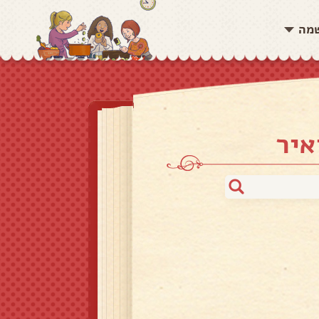
שמה
איר