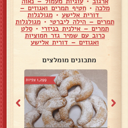
ארגוב
•
עוגיות מעמול – נאוה
מלכה
•
חטיף תמרים ואגוזים –
דורית אלישע
•
מגולגלות
תמרים – הילה ליברטי
•
מגולגלות
תמרים – אילנית בניזרי
•
סלט
כרוב עם שמיר גזר חמוציות
ואגוזים – דורית אלישע
מתכונים מומלצים
צפיות
1,299 צפיות