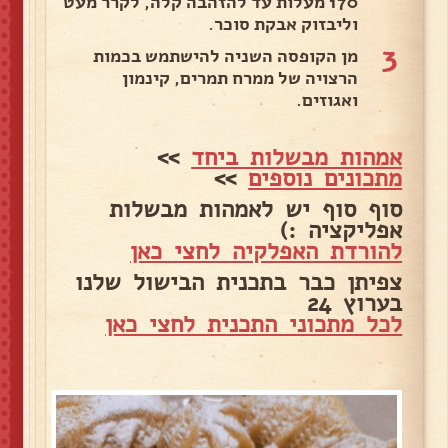
170 מעלות עד להזהבה קלה, לקרר מעט
וליבזוק אבקת סוכר.
3
מן הקופסה השניה להישתמש בכמות
הרצויה של ממרח תמרים, קינמון
ואגוזים.
אמהות מבשלות ביחד
>>
מתכונים נוספים
>>
סוף סוף יש לאמהות מבשלות
אפליקציה :)
להורדת האפלקיה לחצי כאן
צפיתן כבר בתכנית הבישול שלנו
בערוץ 24
לכל מתכוני התכנית לחצי כאן