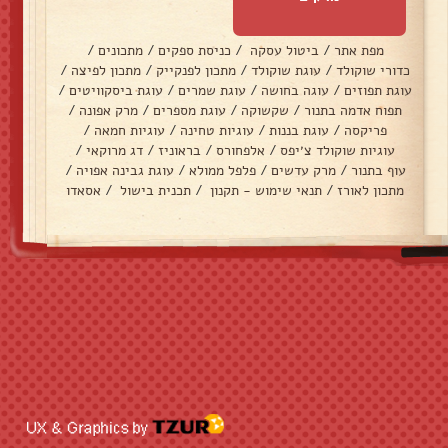
מפת אתר
/
ביטול עסקה
/
כניסת ספקים
/
מתכונים
/
כדורי שוקולד
/
עוגת שוקולד
/
מתכון לפנקייק
/
מתכון לפיצה
/
עוגת תפוזים
/
עוגה בחושה
/
עוגת שמרים
/
עוגת ביסקוויטים
/
תפוח אדמה בתנור
/
שקשוקה
/
עוגת מספרים
/
מרק אפונה
/
פריקסה
/
עוגת בננות
/
עוגיות טחינה
/
עוגיות חמאה
/
עוגיות שוקולד צ׳יפס
/
אלפחורס
/
בראוניז
/
דג מרוקאי
/
עוף בתנור
/
מרק עדשים
/
פלפל ממולא
/
עוגת גבינה אפויה
/
מתכון לאורז
/
תנאי שימוש - תקנון
/
תכנית בישול
/
אסאדו