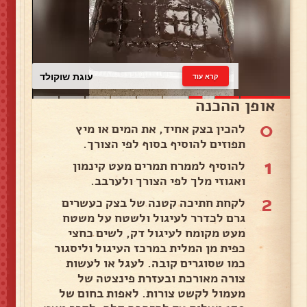
עוגת שוקולד
קרא עוד
אופן ההכנה
0
להכין בצק אחיד, את המים או מיץ
תפוזים להוסיף בסוף לפי הצורך.
1
להוסיף לממרח תמרים מעט קינמון
ואגוזי מלך לפי הצורך ולערבב.
2
לקחת חתיכה קטנה של בצק כעשרים
גרם לכדרר לעיגול ולשטח על משטח
מעט מקומח לעיגול דק, לשים כחצי
כפית מן המלית במרכז העיגול וליסגור
כמו שסוגרים קובה. לעגל או לעשות
צורה מאורכת ובעזרת פינצטה של
מעמול לקשט צורות. לאפות בחום של