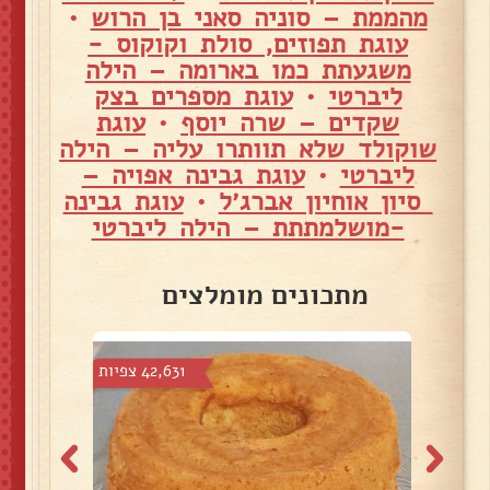
מהממת – סוניה סאני בן הרוש
•
עוגת תפוזים, סולת וקוקוס -
משגעתת כמו בארומה – הילה
ליברטי
•
עוגת מספרים בצק
שקדים – שרה יוסף
•
עוגת
שוקולד שלא תוותרו עליה – הילה
ליברטי
•
עוגת גבינה אפויה –
סיון אוחיון אברג׳ל
•
עוגת גבינה
-מושלמתתת – הילה ליברטי
מתכונים מומלצים
צפיות
42,631 צפיות