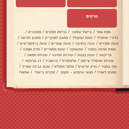
מרקים
מפת אתר
/
ביטול עסקה
/
כניסת ספקים
/
מתכונים
/
כדורי שוקולד
/
עוגת שוקולד
/
מתכון לפנקייק
/
מתכון לפיצה
/
עוגת תפוזים
/
עוגה בחושה
/
עוגת שמרים
/
עוגת ביסקוויטים
/
תפוח אדמה בתנור
/
שקשוקה
/
עוגת מספרים
/
מרק אפונה
/
פריקסה
/
עוגת בננות
/
עוגיות טחינה
/
עוגיות חמאה
/
עוגיות שוקולד צ׳יפס
/
אלפחורס
/
בראוניז
/
דג מרוקאי
/
עוף בתנור
/
מרק עדשים
/
פלפל ממולא
/
עוגת גבינה אפויה
/
מתכון לאורז
/
תנאי שימוש - תקנון
/
תכנית בישול
/
אסאדו