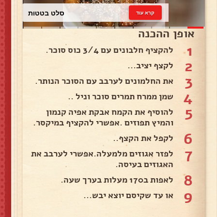
כרוב לבן
קרא עוד
אופן ההכנה
1
להקציף חלבונים עם 3/4 כוס סוכר.
2
לקצף יציב...
3
את החלמונים לערבב עם הסוכר הנותר.
4
שמן ממרח תמרים סוכר וניל ..
5
להוסיף את הקמח אבקת אפיה קנמון
והמיץ תפוזים .אפשרי להקציף במיקסר.
6
לקפל את הקצף..
7
לפזר אגוזים מלמעלה.אפשרי לערבב את
האגוזים בעיסה.
8
לאפות ב170 מעלות בערך שעה.
9
או עד שקיסם יוצא יבש...