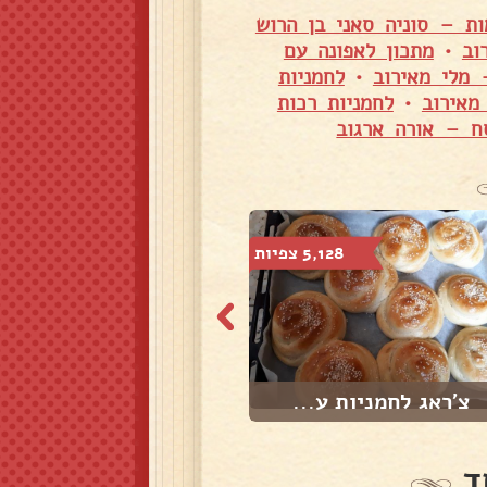
ות – סוניה סאני בן הרוש
וב
•
מתכון לאפונה עם
 מלי מאירוב
•
לחמניות
מאירוב
•
לחמניות רכות
ח – אורה ארגוב
5,128 צפיות
2,898 צפיות
צ'ראג לחמניות ע...
לחם שום וגבינה ...
ד