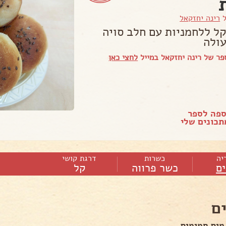
ל
רינה יחזקאל
קל ללחמניות עם חלב סויה
ולה
ר של רינה יחזקאל במייל
לחצי כאן
ספה לספר
כונים שלי
יה
כשרות
דרגת קושי
ם
כשר פרווה
קל
ם