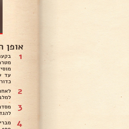
אופן ה
1
בקער
מטרפ
מוסי
עד ש
כדור הב
2
לאחר
למלבן מג
3
להגד
4
מברי