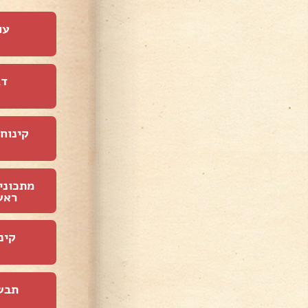
עו
דג
קינוחי
מתכוני
ראש
קינ
תבש