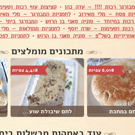
מבורגר רכות !!!! – עדה כהן
•
קציצות עוף רכות וטעימ
ות פסח – מלי מאירוב
•
לחמניות המבורגר – מלי מאיר
רכות במיוחד – סוניה סאני בן הרוש
•
המבורגר ביתי –
רכות וטעימות – שרה יוסף
•
לחמניות ממולאות – מלי 
אווריריות כשל"פ – סוניה סאני בן הרוש
•
לחמניות לפס
מתכונים מומלצים
6,018 צפיות
4,418 צפיות
ם במחבת
לחם שיבולת שוע...
עוד באמהות מבשלות ביח