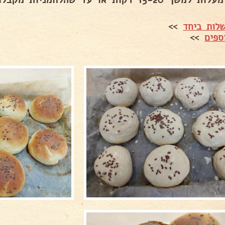
לות ביחד
>>
ספים
>>