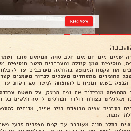
Read More
הכנה
ה שמים מים חמימים חלב סויה חמימים סוכר ושמרי
ה, מוסיפים שמן קנולה ומערבבים היטב מוסיפים מ
פים את הקמח המנופה בהדרגה מערבבים עד לקבלת
כל החומרים מתאחדים מעגלים לכדור משמנים קער
צק בשמן ומניחים להתפחה למשך 40 דקות עד להגדלת הנפח..
 ההתפחה מורידים את נפח הבצק, על משטח עבודה
לגלים בצורת רולדה ופורסים ל-10 חלקים כל חלק מעגלים לכדור..
לת הנפח..
שים בחלב סויה מעורבב עם קמח מפזרים זרעי פשתן