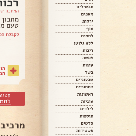
רכות
תבשילים
המתכון ש
מאפים
מתכון 
ירקות
טעם מע
עוף
לקבלת הספ
לחמים
ללא גלוטן
ריבות
פסטה
עוגות
הו
בשר
המת
טבעוניים
צמחוניים
ראשונות
קטגור
לחמי
עוגיות
לילדים
תוספות
מרכיבי
סלטים
פשטידות
1/2 כוס מים חמימים