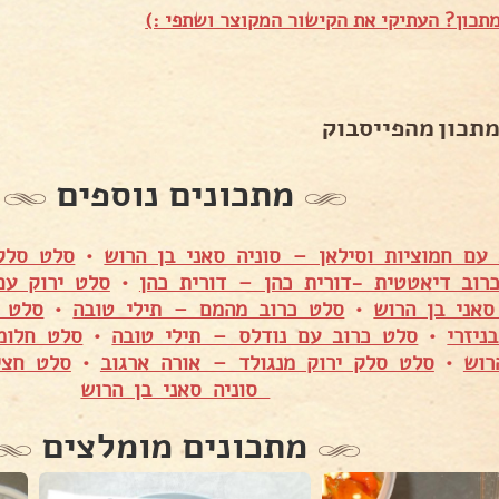
תכון? העתיקי את הקישור המקוצר ושתפי :)
מתכון מהפייסבוק
מתכונים נוספים
עם חמוציות וסילאן – סוניה סאני בן הרוש
•
סלט סלק 
רוב דיאטטית -דורית כהן – דורית כהן
•
סלט ירוק עם
אני בן הרוש
•
סלט כרוב מהמם – תילי טובה
•
סלט ח
ניזרי
•
סלט כרוב עם נודלס – תילי טובה
•
סלט חלומי
רוש
•
סלט סלק ירוק מנגולד – אורה ארגוב
•
סלט חצי
סוניה סאני בן הרוש
מתכונים מומלצים