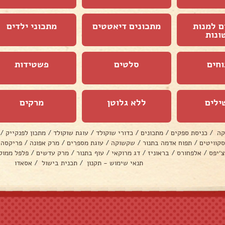
ם למנות
מתכונים דיאטטים
מתכוני ילדים
ונות
וחים
סלטים
פשטידות
ילים
ללא גלוטן
מרקים
קה
/
כניסת ספקים
/
מתכונים
/
כדורי שוקולד
/
עוגת שוקולד
/
מתכון לפנקייק
/
סקוויטים
/
תפוח אדמה בתנור
/
שקשוקה
/
עוגת מספרים
/
מרק אפונה
/
פריקסה
צ׳יפס
/
אלפחורס
/
בראוניז
/
דג מרוקאי
/
עוף בתנור
/
מרק עדשים
/
פלפל ממול
תנאי שימוש - תקנון
/
תכנית בישול
/
אסאדו