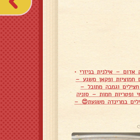
אדום – אילנית בניזרי
•
 חמוציות ופקאן משגע –
צילים וגמבה מתובל –
 ופטריות חמות – סוניה
לים במרינדה משגעת😍 –