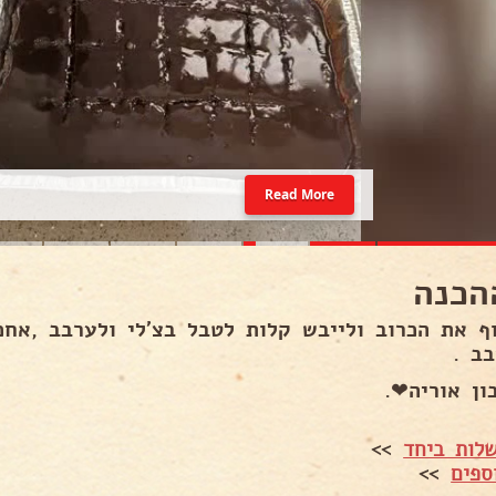
Read More
הכנה
ף את הכרוב ולייבש קלות לטבל בצ'לי ולערבב ,אחכ
בב .
ון אוריה❤.
לות ביחד
>>
ספים
>>