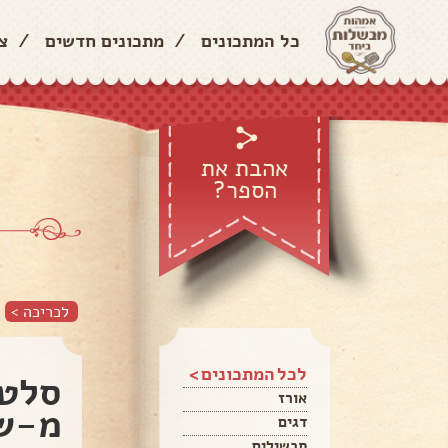
כל המתכונים
/
מתכונים חדשים
/
צ
אהבת את
הספר?
לכריכה >
לכל המתכונים >
סלט 
אורז
מ-ש-
דגים
תבשילים