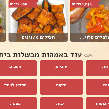
1,694 צפיות
866 צפיות
פלים קלוי...
חצילים מטוגנים
עוד באמהות מבשלות ביח
גות
עוגיות
מאפים
ים
ירקות
מתכון לאורז
 כוסות
ריבות
פסטה