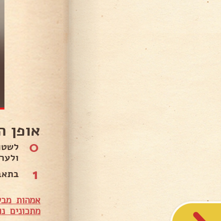
אופן ה
0
לשטו
ולער
1
בתאב
אמהות מבש
מתכונים נו