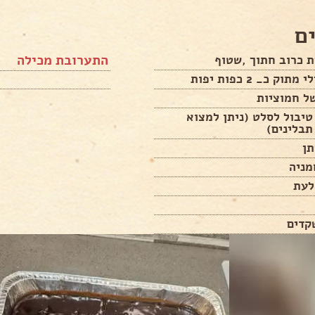
ם
התערובת מכילה
 כרוב חתוך ,שטוף
תוק כ_ 2 כפות יפות
ל חמוציות
יבול לסלט (ניתן למצוא
תבלינים)
תן
מניה
לעת
קדים