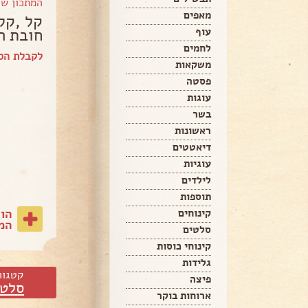
המתכון ש
מאפים
קל ,קל
חובת ה
עוף
לחמים
לקבלת הספ
משקאות
פסטה
עוגות
בשר
ראשונות
דיאטטים
עוגיות
לילדים
תוספות
הו
קינוחים
המת
סלטים
קינוחי כוסות
גלידות
קטגור
פיצה
סלטי
ארוחות בוקר