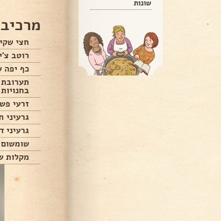
שונות
מרכיבי
חצי שקית
רוטב צ'ילי מ
כף יפה ש
תערובת ט
בחנויות 
זרעי פש
גרעיני ח
גרעיני ד
שומשום
מקלות ש