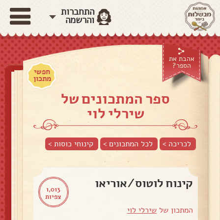
התחברות
והרשמה
אהבת את
הספר?
חפשי
מתכון
ספר המתכונים של
שירלי לוי
לכריכה >
לכל המתכונים >
קינוחי כוסות
>
קינוח לוטוס/אוריאו
1,013
צפיות
המתכון של
שירלי לוי