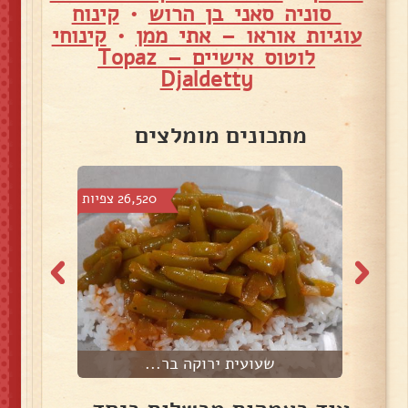
סוניה סאני בן הרוש
•
קינוח
עוגיות אוראו – אתי ממן
•
קינוחי
לוטוס אישיים – Topaz
Djaldetty
מתכונים מומלצים
צפיות
26,520 צפיות
שעועית ירוקה בר...