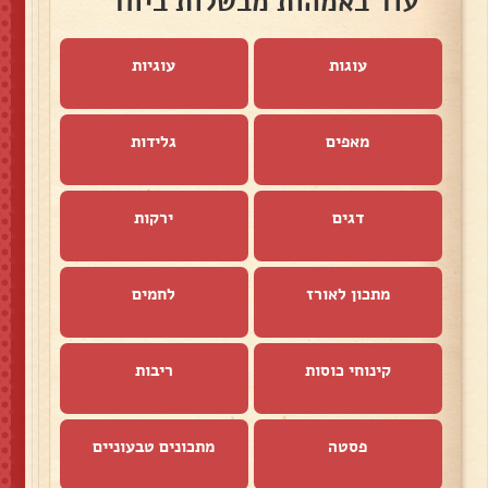
עוד באמהות מבשלות ביחד
עוגות
עוגיות
מאפים
גלידות
דגים
ירקות
מתכון לאורז
לחמים
קינוחי כוסות
ריבות
פסטה
מתכונים טבעוניים