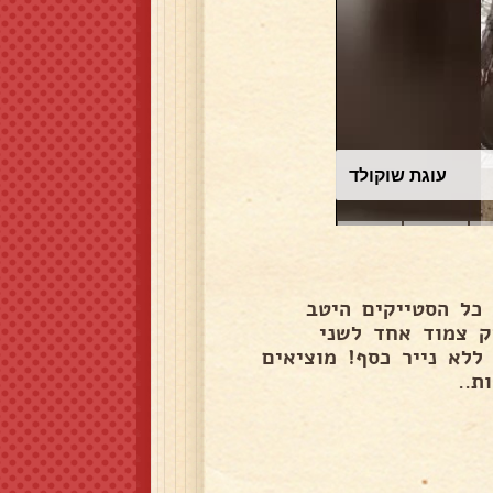
עוגת שוקולד
כל הסטייקים היטב
ק צמוד אחד לשני
מות. מכניסים לתנור שחומם מראש 200° למשך 40- ללא נייר כסף! מוציאים
ת..