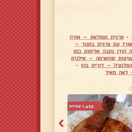
•
פרגית ממולאת – אורה
ורז עם פרגית בתנור –
 הודו נקבה אליפות כמו
ציצות שווארמה – אילנית
הפלנצ׳ה – דורית כהן
•
 לאה מאיר
1,435 צפיות
6,099 צפיות