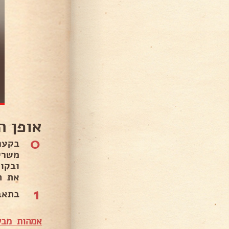
אופן ה
0
בקער
משרי
את ה
1
בתאבו
אמהות מבש