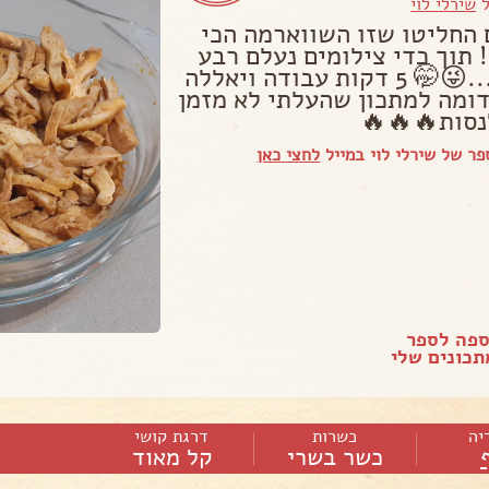
ל
שירלי לוי
 החליטו שזו השווארמה הכי
 תוך כדי צילומים נעלם רבע
תבנית...😜🤭 5 דקות עבודה ויאללה
דומה למתכון שהעלתי לא מזמן
נסות🔥🔥🔥
ר של שירלי לוי במייל
לחצי כאן
ספה לספר
כונים שלי
יה
כשרות
דרגת קושי
כשר בשרי
קל מאוד