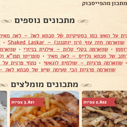
מתכון מהפייסבוק
מתכונים נוספים
ית על האש כמו בסטיקיות של סבתא לאה – לאה מאיר
שווארמה חזה עוף (רון יוחננוב) – Shaked Laskar
•
א
וסמן
•
שווארמה בקלי קלות – אילנית בניזרי
•
שווארמה
רחוב של סבתא גלדיס – לאה מאיר
•
סופריטו תפו"א וק
שווארמה פרגיות – שולמית לוגאשי
•
נתחי פרגית על 
שווארמה פרגיות הכי טעימה שיש של סבתא לאה –
מתכונים מומלצים
2,822 צפיות
3,821 צפיות