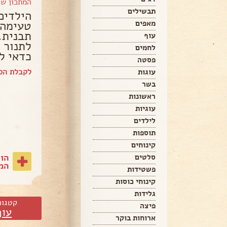
המתכון ש
תבשילים
הילדים
טעימה!
מאפים
עוף
לתנור 
לחמים
כדאי ל
פסטה
לקבלת הספ
עוגות
בשר
ראשונות
עוגיות
לילדים
תוספות
קינוחים
הו
סלטים
המת
פשטידות
קינוחי כוסות
גלידות
קטגור
פיצה
עוף
ארוחות בוקר