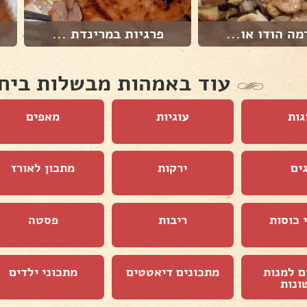
מה הודו או...
פרגיות במרינדת ...
עוד באמהות מבשלות ביח
גות
עוגיות
מאפים
ים
ירקות
מתכון לאורז
 כוסות
ריבות
פסטה
ם למנות
מתכונים דיאטטים
מתכוני ילדים
ונות