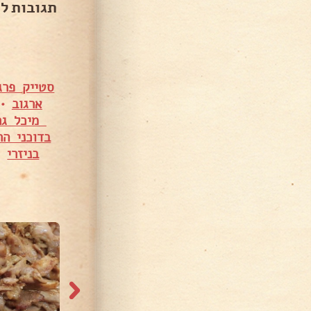
תגובות ל
סטייק פרג
ארגוב
•
מיכל גר
בדוכני ה
בניזרי
•
4,559 צפיות
2,234 צפיות