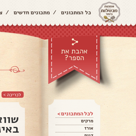
כל המתכונים
/
מתכונים חדשים
/
צ
אהבת את
הספר?
לכריכה >
לכל המתכונים >
שווא
מרקים
באינ
אורז
דגים