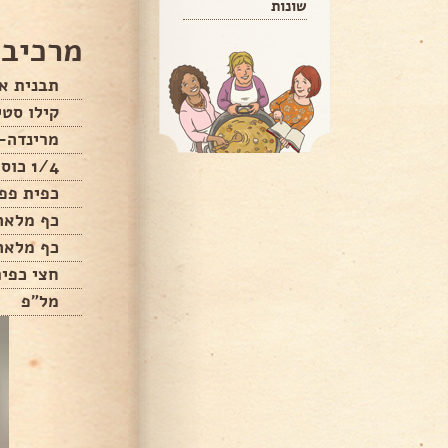
שונות
מרכיבי
תבנית אי
קילו סטי
מרינדה-
1/4 כוס שמ"ז
כפית פפ
כף מלאה
כף מלאה
חצי כפית
מל"פ