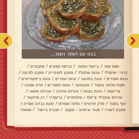
בגט עם זעתר ושמ...
מפת אתר
/
ביטול עסקה
/
כניסת ספקים
/
מתכונים
/
כדורי שוקולד
/
עוגת שוקולד
/
מתכון לפנקייק
/
מתכון לפיצה
/
עוגת תפוזים
/
עוגה בחושה
/
עוגת שמרים
/
עוגת ביסקוויטים
/
תפוח אדמה בתנור
/
שקשוקה
/
עוגת מספרים
/
מרק אפונה
/
פריקסה
/
עוגת בננות
/
עוגיות טחינה
/
עוגיות חמאה
/
עוגיות שוקולד צ׳יפס
/
אלפחורס
/
בראוניז
/
דג מרוקאי
/
עוף בתנור
/
מרק עדשים
/
פלפל ממולא
/
עוגת גבינה אפויה
/
מתכון לאורז
/
תנאי שימוש - תקנון
/
תכנית בישול
/
אסאדו