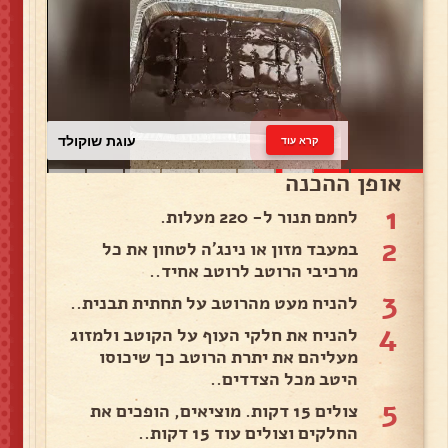
עוגת שוקולד
קרא עוד
אופן ההכנה
1
לחמם תנור ל- 220 מעלות.
2
במעבד מזון או נינג'ה לטחון את כל
מרכיבי הרוטב לרוטב אחיד..
3
להניח מעט מהרוטב על תחתית תבנית..
4
להניח את חלקי העוף על הקוטב ולמזוג
מעליהם את יתרת הרוטב כך שיכוסו
היטב מכל הצדדים..
5
צולים 15 דקות. מוציאים, הופכים את
החלקים וצולים עוד 15 דקות..