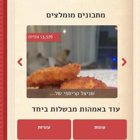
מתכונים מומלצים
צפיות
13,576 צפיות
שניצל קריספי של...
עוד באמהות מבשלות ביחד
עוגות
עוגיות