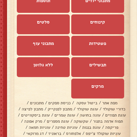
מתכוני ילדים
תוספות
קינוחים
סלטים
פשטידות
מתכוני עוף
תבשילים
ללא גלוטן
מרקים
מפת אתר
/
ביטול עסקה
/
כניסת ספקים
/
מתכונים
/
כדורי שוקולד
/
עוגת שוקולד
/
מתכון לפנקייק
/
מתכון לפיצה
/
עוגת תפוזים
/
עוגה בחושה
/
עוגת שמרים
/
עוגת ביסקוויטים
/
תפוח אדמה בתנור
/
שקשוקה
/
עוגת מספרים
/
מרק אפונה
/
פריקסה
/
עוגת בננות
/
עוגיות טחינה
/
עוגיות חמאה
/
עוגיות שוקולד צ׳יפס
/
אלפחורס
/
בראוניז
/
דג מרוקאי
/