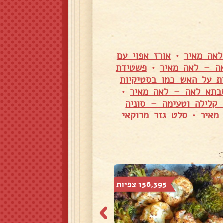
לאה מאיר
•
אורז אפוי עם
ה – לאה מאיר
•
פשטידת
ת על האש כמו בסטיקיות
בתא לאה – לאה מאיר
•
 קלילה וטעימה – סוניה
מאיר
•
סלט גזר מרוקאי
156,395 צפיות
47,985 צפיות