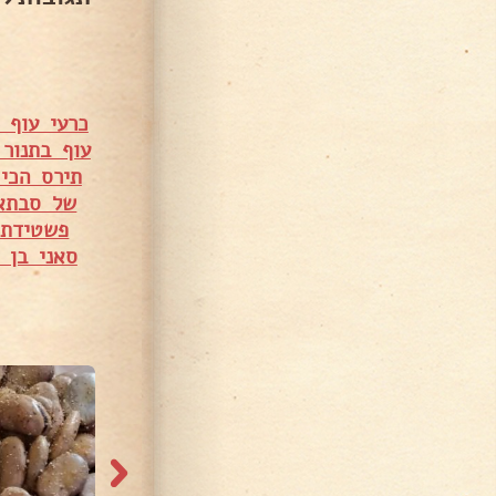
כרעי עוף 
עוף בתנור
תירס הכי
של סבתא
פשטידת 
סאני בן 
71,259 צפיות
62,536 צפיות