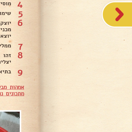
4
מוסי
5
שימו
6
יוצא 
7
ממלי
8
זהו 
יצליח
9
בתיאב
אמהות מבש
מתכונים נו