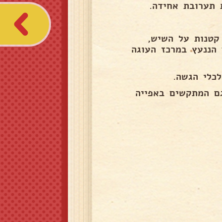
 תערובת אחידה.
ית/תבניות, דופקים 2 דפיקות קטנות על השיש,
קות או עד שקיסם הננעץ במרכז העוגה
כלי הגשה.
גם המתקשים באפייה