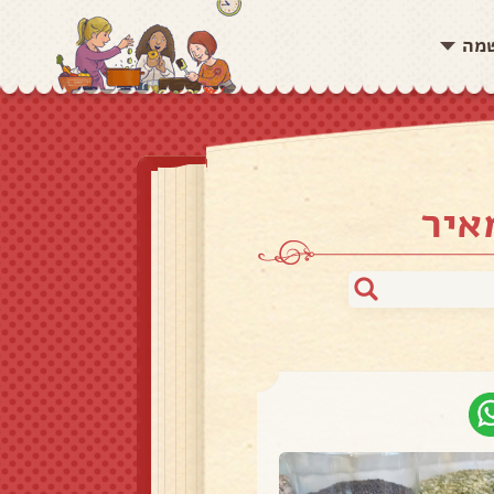
שמה
איר