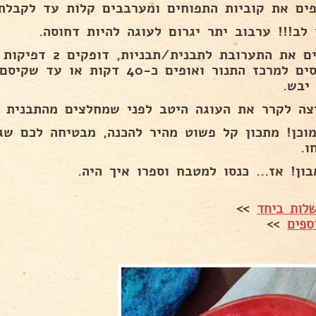
פים את קוביות התפוחים ומערבבים קלות עד לקבלת
 לב!!! ערבוב יתר יגרום לעוגה להיות דחוסה.
יוצקים את התערובת לתבנ
מכניסים למרכז התנור ואופים כ-40 ד
יבש.
צה לקרר את העוגה היטב לפני שמחלצים מהתבנית ל
מוכן! מתכון קל פשוט מהיר להכנה, מבטיחה לכם ש
ו.
ון! אז... כנסו למטבח וספרו איך היה.
לות ביחד
>>
ספים
>>