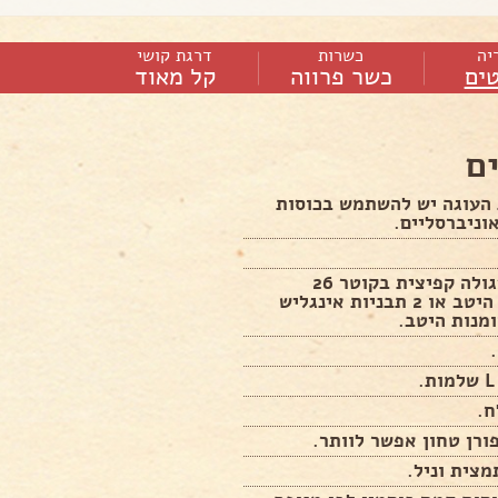
יה
כשרות
דרגת קושי
ים
כשר פרווה
קל מאוד
ם
העוגה יש להשתמש בכוסות
וניברסליים.
תבנית עגולה קפיצית בקוטר 26
משומנת היטב או 2 תבניות אינגליש
מנות היטב.
ח.
ורן טחון אפשר לוותר.