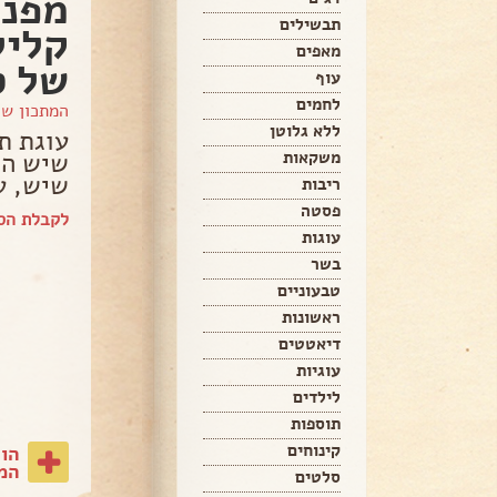
מפנק
תבשילים
קליל
מאפים
של ס
עוף
לחמים
המתכון ש
ללא גלוטן
עוגת ת
שיש הכ
משקאות
שיש, ע
ריבות
פסטה
לקבלת הס
עוגות
בשר
טבעוניים
ראשונות
דיאטטים
עוגיות
לילדים
תוספות
קינוחים
הו
המת
סלטים