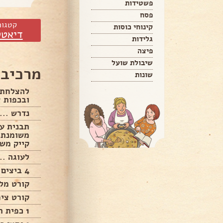
פשטידות
פסח
קטגור
קינוחי כוסות
דיאטט
גלידות
פיצה
שיבולת שועל
מרכיבי
שונות
להצלחת 
ובכפות א
נדרש ...
קייק משו
לעוגה ...
4 ביצים L שלמות.
קורט מל
קורט ציפ
1 כפית תמצית וניל.