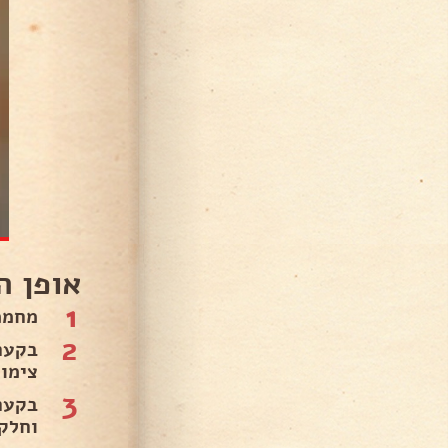
אופן ה
1
מחממים
2
בקער
צימו
3
בקער
וחלק