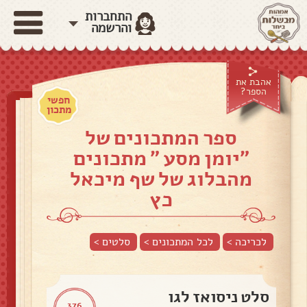
התחברות
והרשמה
אהבת את
הספר?
חפשי
מתכון
ספר המתכונים של
"יומן מסע " מתכונים
מהבלוג של שף מיכאל
כץ
לכריכה >
לכל המתכונים >
סלטים
>
סלט ניסואז לגו
376