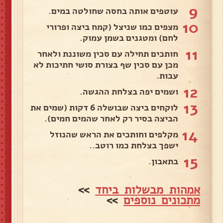
9
עוטפים אותה בחסה שחולטה במים.
10
מצפים כמו שניצל (קמח ביצה ופרורי
לחם) ומטגנים בשמן עמוק.
11
חותכים תחילה עם סכין משוננת ולאחר
מכן עם סכין שף בצורת סושי חתיכות לא
עבות.
12
ושמים יפה בצלחת ההגשה.
13
לוקחים ביצה שבושלה 6 דקות (שמים את
הביצה בסיר רק לאחר שהמים חמים).
14
מקלפים וחותכים את הראש שהנוזל
ישפך בצלחת כמו רוטב..
15
בתאבון.
אמהות מבשלות ביחד
>>
מתכונים נוספים
>>