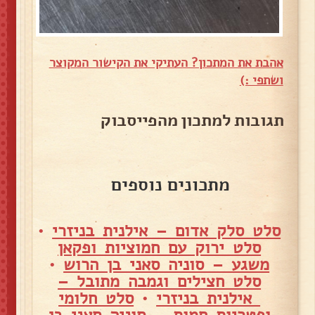
אהבת את המתכון? העתיקי את הקישור המקוצר
ושתפי :)
תגובות למתכון מהפייסבוק
מתכונים נוספים
סלט סלק אדום – אילנית בניזרי
•
סלט ירוק עם חמוציות ופקאן
משגע – סוניה סאני בן הרוש
•
סלט חצילים וגמבה מתובל –
אילנית בניזרי
•
סלט חלומי
ופטריות חמות – סוניה סאני בן