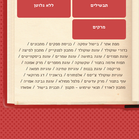
תבשילים
ללא גלוטן
מרקים
מפת אתר
/
ביטול עסקה
/
כניסת ספקים
/
מתכונים
/
כדורי שוקולד
/
עוגת שוקולד
/
מתכון לפנקייק
/
מתכון לפיצה
/
עוגת תפוזים
/
עוגה בחושה
/
עוגת שמרים
/
עוגת ביסקוויטים
/
תפוח אדמה בתנור
/
שקשוקה
/
עוגת מספרים
/
מרק אפונה
/
פריקסה
/
עוגת בננות
/
עוגיות טחינה
/
עוגיות חמאה
/
עוגיות שוקולד צ׳יפס
/
אלפחורס
/
בראוניז
/
דג מרוקאי
/
עוף בתנור
/
מרק עדשים
/
פלפל ממולא
/
עוגת גבינה אפויה
/
מתכון לאורז
/
תנאי שימוש - תקנון
/
תכנית בישול
/
אסאדו