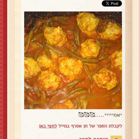
יאמייייי.....🥰🥰🥰
לקבלת הספר של חן אסרף במייל
לחצי כאן
הוספה לספר