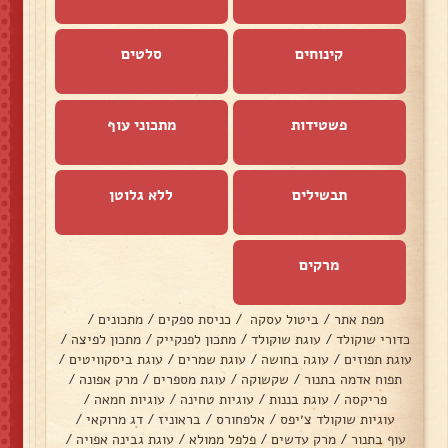
קינוחים
סלטים
פשטידות
מתכוני עוף
תבשילים
ללא גלוטן
מרקים
מפת אתר
/
ביטול עסקה
/
כניסת ספקים
/
מתכונים
/
כדורי שוקולד
/
עוגת שוקולד
/
מתכון לפנקייק
/
מתכון לפיצה
/
עוגת תפוזים
/
עוגה בחושה
/
עוגת שמרים
/
עוגת ביסקוויטים
/
תפוח אדמה בתנור
/
שקשוקה
/
עוגת מספרים
/
מרק אפונה
/
פריקסה
/
עוגת בננות
/
עוגיות טחינה
/
עוגיות חמאה
/
עוגיות שוקולד צ׳יפס
/
אלפחורס
/
בראוניז
/
דג מרוקאי
/
עוף בתנור
/
מרק עדשים
/
פלפל ממולא
/
עוגת גבינה אפויה
/