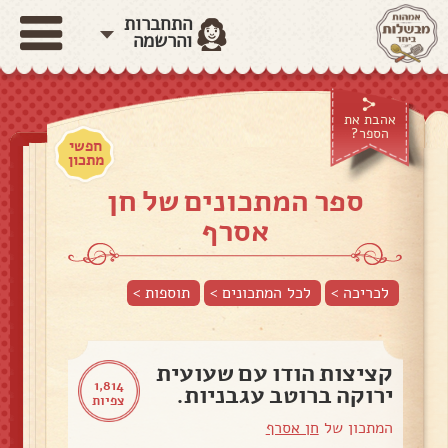
התחברות
והרשמה
אהבת את
הספר?
חפשי
מתכון
ספר המתכונים של חן
אסרף
לכריכה >
לכל המתכונים >
תוספות
>
קציצות הודו עם שעועית
1,814
ירוקה ברוטב עגבניות.
צפיות
המתכון של
חן אסרף