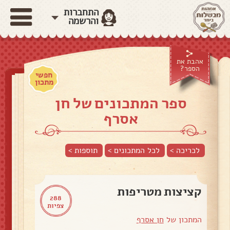
התחברות
והרשמה
אהבת את
הספר?
חפשי
מתכון
ספר המתכונים של חן
אסרף
לכריכה >
לכל המתכונים >
תוספות
>
קציצות מטריפות
288
צפיות
המתכון של
חן אסרף