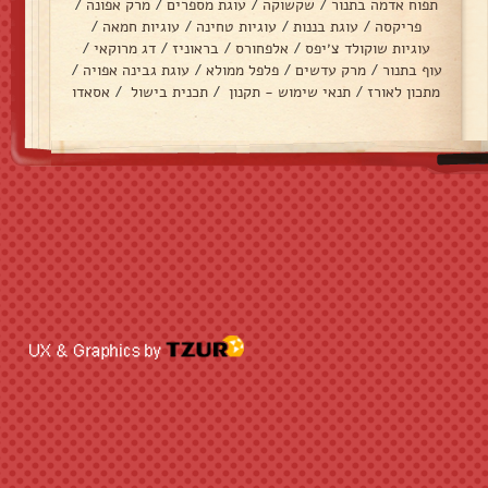
תפוח אדמה בתנור
/
שקשוקה
/
עוגת מספרים
/
מרק אפונה
/
פריקסה
/
עוגת בננות
/
עוגיות טחינה
/
עוגיות חמאה
/
עוגיות שוקולד צ׳יפס
/
אלפחורס
/
בראוניז
/
דג מרוקאי
/
עוף בתנור
/
מרק עדשים
/
פלפל ממולא
/
עוגת גבינה אפויה
/
מתכון לאורז
/
תנאי שימוש - תקנון
/
תכנית בישול
/
אסאדו