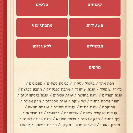
קינוחים
סלטים
פשטידות
מתכוני עוף
תבשילים
ללא גלוטן
מרקים
מפת אתר
/
ביטול עסקה
/
כניסת ספקים
/
מתכונים
/
כדורי שוקולד
/
עוגת שוקולד
/
מתכון לפנקייק
/
מתכון לפיצה
/
עוגת תפוזים
/
עוגה בחושה
/
עוגת שמרים
/
עוגת ביסקוויטים
/
תפוח אדמה בתנור
/
שקשוקה
/
עוגת מספרים
/
מרק אפונה
/
פריקסה
/
עוגת בננות
/
עוגיות טחינה
/
עוגיות חמאה
/
עוגיות שוקולד צ׳יפס
/
אלפחורס
/
בראוניז
/
דג מרוקאי
/
עוף בתנור
/
מרק עדשים
/
פלפל ממולא
/
עוגת גבינה אפויה
/
מתכון לאורז
/
תנאי שימוש - תקנון
/
תכנית בישול
/
אסאדו