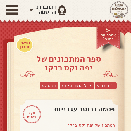
התחברות
והרשמה
אהבת את
הספר?
חפשי
מתכון
ספר המתכונים של
יפה וקס ברקו
לכריכה >
לכל המתכונים >
פסטה
>
פסטה ברוטב עגבניות
270
צפיות
המתכון של
יפה וקס ברקו