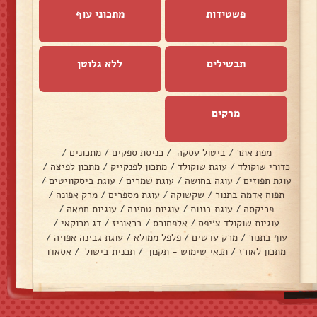
פשטידות
מתכוני עוף
תבשילים
ללא גלוטן
מרקים
מפת אתר
/
ביטול עסקה
/
כניסת ספקים
/
מתכונים
/
כדורי שוקולד
/
עוגת שוקולד
/
מתכון לפנקייק
/
מתכון לפיצה
/
עוגת תפוזים
/
עוגה בחושה
/
עוגת שמרים
/
עוגת ביסקוויטים
/
תפוח אדמה בתנור
/
שקשוקה
/
עוגת מספרים
/
מרק אפונה
/
פריקסה
/
עוגת בננות
/
עוגיות טחינה
/
עוגיות חמאה
/
עוגיות שוקולד צ׳יפס
/
אלפחורס
/
בראוניז
/
דג מרוקאי
/
עוף בתנור
/
מרק עדשים
/
פלפל ממולא
/
עוגת גבינה אפויה
/
מתכון לאורז
/
תנאי שימוש - תקנון
/
תכנית בישול
/
אסאדו