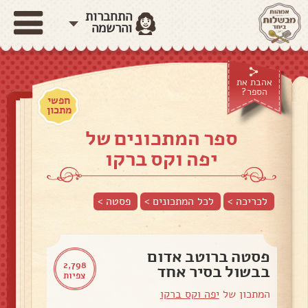
התחברות
והרשמה
אהבת את
הספר?
חפשי
מתכון
ספר המתכונים של
יפה וקס ברקו
לכריכה >
לכל המתכונים >
פסטה
>
פסטה ברוטב אדום
2,798
בבשול בסיר אחד
צפיות
המתכון של
יפה וקס ברקו