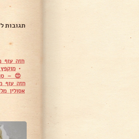
תגובות ל
חזה עוף מ
•
מוקפץ 
😍 – סונ
חזה עוף מוקפץ 
אסולין מלו
4,515 צפיות
12,801 צפיות