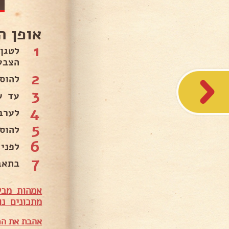
אופן ה
1
לטגן
הצבע 
2
להוסי
3
עד שמ
4
לערב
5
להוס
6
לפני
7
בתאבו
אמהות מבש
מתכונים נו
אהבת את המ