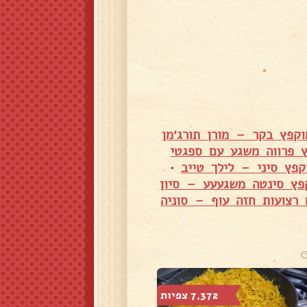
וקפץ בקר – מורן תורג׳מן
 פרווה משגע עם ספגטי
קפץ סיני – לילך טייב
•
פץ סינטה משגעעע – סיון
רצועות חזה עוף – סוניה
7,372 צפיות
9,703 צפיות