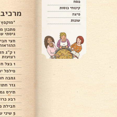
פסח
קינוחי כוסות
מרכיבי
פיצה
שונות
*מוקפץ*
מתכון מ
גיסתי ש
חצי חביל
ההוראות 
1 ק"ג ח
רצועות
1 בצל חתוך לשתיים פרוס דק
פילפל י
גמבה חת
גזר חתו
תירס גמד
רבע כרוב
חבילת פי
5 שיני שום פרוס