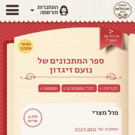
התחברות
והרשמה
אהבת את
הספר?
חפשי
מתכון
ספר המתכונים של
נועם זיגדון
לכריכה >
לכל המתכונים >
תוספות
>
פול מצרי
4,515
צפיות
המתכון של
נועם זיגדון