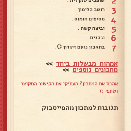
2
שופכים שמן זית .
3
רוטב הלימון .
4
מסיפים חומוס .
5
וביצה קשה .
6
ונהנים .
7
בתאבון נועם זיגדון 💞.
אמהות מבשלות ביחד
>>
מתכונים נוספים
>>
אהבת את המתכון? העתיקי את הקישור המקוצר
ושתפי :)
תגובות למתכון מהפייסבוק