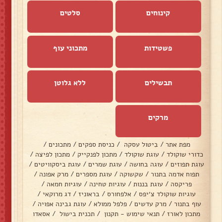
קינוחים
סלטים
פשטידות
מתכוני עוף
תבשילים
ללא גלוטן
מרקים
מפת אתר
/
ביטול עסקה
/
כניסת ספקים
/
מתכונים
/
כדורי שוקולד
/
עוגת שוקולד
/
מתכון לפנקייק
/
מתכון לפיצה
/
עוגת תפוזים
/
עוגה בחושה
/
עוגת שמרים
/
עוגת ביסקוויטים
/
תפוח אדמה בתנור
/
שקשוקה
/
עוגת מספרים
/
מרק אפונה
/
פריקסה
/
עוגת בננות
/
עוגיות טחינה
/
עוגיות חמאה
/
עוגיות שוקולד צ׳יפס
/
אלפחורס
/
בראוניז
/
דג מרוקאי
/
עוף בתנור
/
מרק עדשים
/
פלפל ממולא
/
עוגת גבינה אפויה
/
מתכון לאורז
/
תנאי שימוש - תקנון
/
תכנית בישול
/
אסאדו