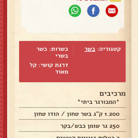
קטגוריה:
בשר
כשרות: כשר
בשרי
דרגת קושי: קל
מאוד
מרכיבים
*המבורגר ביתי*
1.200 ק"ג בשר טחון / הודו טחון
250 גר שומן כבש/בקר
2 בצלים בנוניים קצוצים