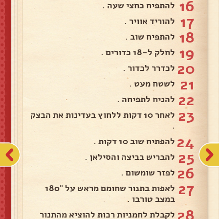
16
להתפיח כחצי שעה .
17
להוריד אוויר .
18
להתפיח שוב .
19
לחלק ל-18 כדורים .
20
לכדרר לכדור .
21
לשטח מעט .
22
להניח לתפיחה .
23
לאחר 10 דקות ללחוץ בעדינות את הבצק
.
24
להפתיח שוב 10 דקות .
25
להבריש בביצה והסילאן .
26
לפזר שומשום .
27
לאפות בתנור שחומם מראש על 180°
במצב טורבו .
28
לקבלת לחמניות רכות להוציא מהתנור