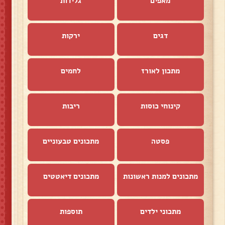
מאפים
גלידות
דגים
ירקות
מתכון לאורז
לחמים
קינוחי כוסות
ריבות
פסטה
מתכונים טבעוניים
מתכונים למנות ראשונות
מתכונים דיאטטים
מתכוני ילדים
תוספות