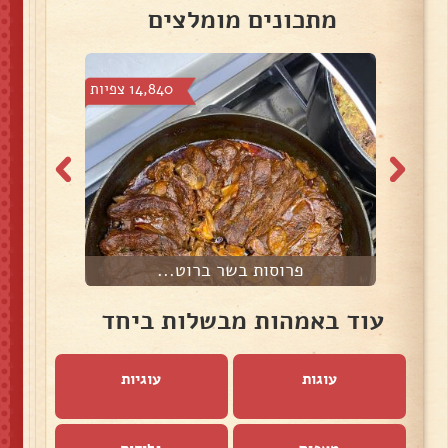
מתכונים מומלצים
צפיות
14,840 צפיות
פרוסות בשר ברוט...
עוד באמהות מבשלות ביחד
עוגות
עוגיות