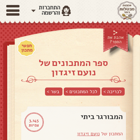
התחברות
והרשמה
אהבת את
הספר?
חפשי
מתכון
ספר המתכונים של
נועם זיגדון
לכריכה >
לכל המתכונים >
בשר
>
המבורגר ביתי
3,145
צפיות
המתכון של
נועם זיגדון