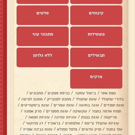
קינוחים
סלטים
פשטידות
מתכוני עוף
תבשילים
ללא גלוטן
מרקים
מפת אתר
/
ביטול עסקה
/
כניסת ספקים
/
מתכונים
/
כדורי שוקולד
/
עוגת שוקולד
/
מתכון לפנקייק
/
מתכון לפיצה
/
עוגת תפוזים
/
עוגה בחושה
/
עוגת שמרים
/
עוגת ביסקוויטים
/
תפוח אדמה בתנור
/
שקשוקה
/
עוגת מספרים
/
מרק אפונה
/
פריקסה
/
עוגת בננות
/
עוגיות טחינה
/
עוגיות חמאה
/
עוגיות שוקולד צ׳יפס
/
אלפחורס
/
בראוניז
/
דג מרוקאי
/
עוף בתנור
/
מרק עדשים
/
פלפל ממולא
/
עוגת גבינה אפויה
/