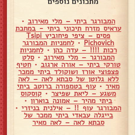
מתכונים נוספים
המבורגר ביתי – מלי מאירוב
•
עראיס מזרח תיכוני ביתי - במחבת
פסים – ציפי פיחוביץ Tsipi
Pichovich
•
לחמניות המבורגר
רכות !!!! – עדה כהן
•
לחמניות
המבורגר – מלי מאירוב
•
סלט
טורקי ביתי – אורה ארגוב
•
חטיף
פצפוצי אורז ושוקולד ביתי ממכר
ללא גלוטן של סבתא לאה – לאה
מאיר
•
עוף בטמפורה ברוטב ביתי
משגע – ליאת שפיצר
•
קוסקוס
ביתי מהיר – אמונה בוארון
•
המבורגר עוף !! – אילנית בניזרי
•
בייגלה עבאדי ביתי ממכר של
סבתא לאה – לאה מאיר