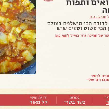
אים ותפוח
ה
ל
תהילה גיגי
לדודה הכי מושלמת בעולם
 הכי פשוט וטעים שיש
ר של תהילה גיגי במייל
לחצי כאן
ספה לספר
כונים שלי
יה
כשרות
דרגת קושי
כשר בשרי
קל מאוד