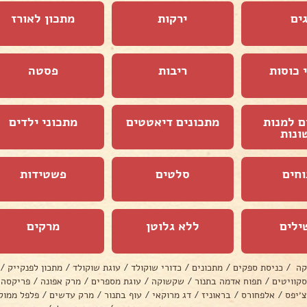
ים
ירקות
מתכון לאורז
 כוסות
ריבות
פסטה
ם למנות
מתכונים דיאטטים
מתכוני ילדים
ונות
וחים
סלטים
פשטידות
ילים
ללא גלוטן
מרקים
קה
/
כניסת ספקים
/
מתכונים
/
כדורי שוקולד
/
עוגת שוקולד
/
מתכון לפנקייק
/
סקוויטים
/
תפוח אדמה בתנור
/
שקשוקה
/
עוגת מספרים
/
מרק אפונה
/
פריקסה
צ׳יפס
/
אלפחורס
/
בראוניז
/
דג מרוקאי
/
עוף בתנור
/
מרק עדשים
/
פלפל ממול