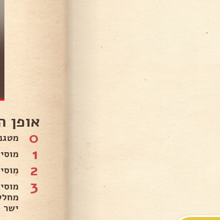
אופן ה
0
מטגנ
1
מוסי
2
מוסי
3
מוסי
מחלק
ישר 