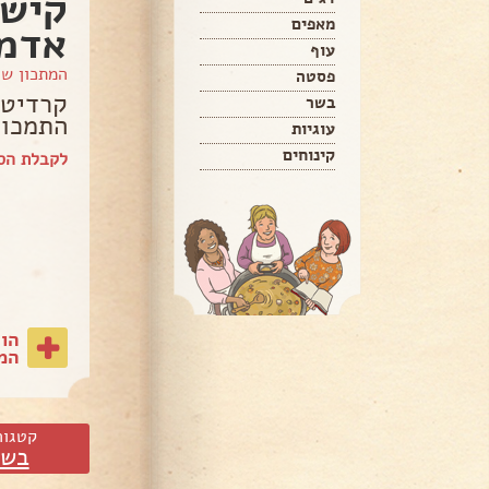
קישו
מאפים
אדמ
עוף
המתכון ש
פסטה
קרדיט 
בשר
התמכון
עוגיות
קינוחים
לקבלת הספ
הו
המת
קטגור
בשר