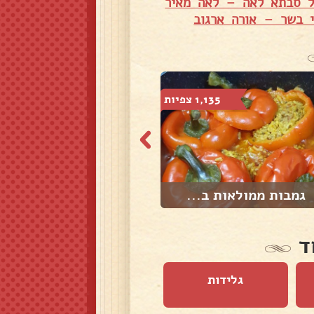
של סבתא לאה – לאה מאיר
 בשר – אורה ארגוב
1,135 צפיות
926 צפיות
גמבות ממולאות ב...
עוף ותפוח אדמה ...
ד
גלידות