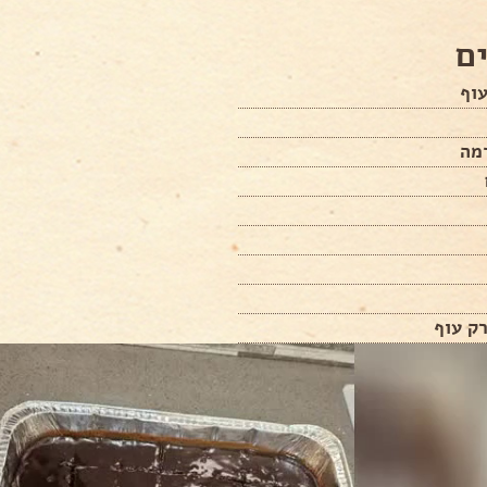
ם
וף
מה
ק עוף