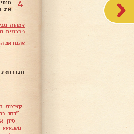
4
מוסי
את ה
אמהות מבש
מתכונים נו
אהבת את המ
תגובות ל
קציצות ב
"כמו בס
סיון או
משגעעע –