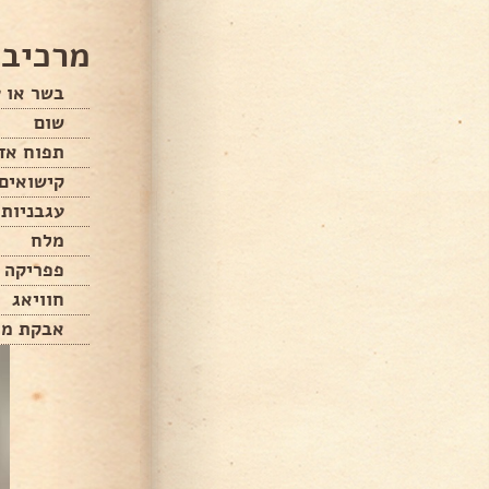
מרכיבי
בשר או ע
שום
תפוח אד
קישואים
עגבניות
מלח
פפריקה
חוויאג
אבקת מר