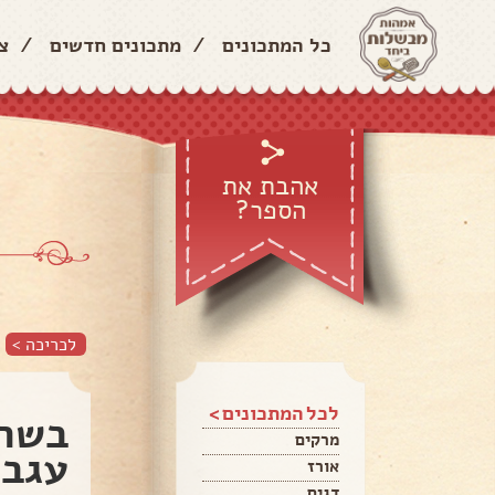
כל המתכונים
/
מתכונים חדשים
/
צ
אהבת את
הספר?
לכריכה >
לכל המתכונים >
בשר/
מרקים
עגבנ
אורז
דגים