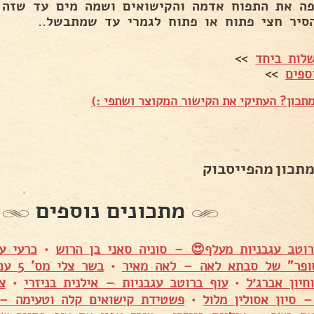
פה את התפוח אדמה והקישואים ושמה מים עד שזה 
סיר חצי פתוח או פתוח לגמרי עד שמתבשל..
לות ביחד
>>
ספים
>>
תכון? העתיקי את הקישור המקוצר ושתפי :)
מתכון מהפייסבוק
מתכונים נוספים
רוטב עגבניות מעלף😍 – סוניה סאני בן הרוש
•
כרעי ע
ופר" של סבתא לאה – לאה מאיר
•
בשר צ
חיון אברג׳ל
•
עוף ברוטב עגבניות – אילנית בניזרי
•
צ
 סיון אסולין מלול
•
פשטידת קישואים קלה וטעימה – ו