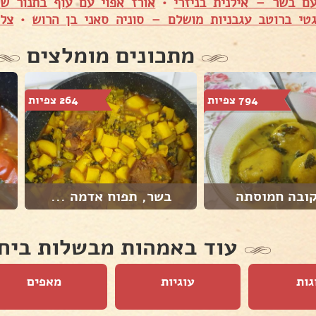
ם בשר – אילנית בניזרי
•
אורז אפוי עם עוף בתנור 
טי ברוטב עגבניות מושלם – סוניה סאני בן הרוש
•
צלי
מתכונים מומלצים
794 צפיות
264 צפיות
קובה חמוסתה
בשר, תפוח אדמה ...
עוד באמהות מבשלות ביח
גות
עוגיות
מאפים