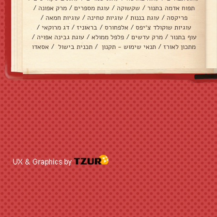
תפוח אדמה בתנור
/
שקשוקה
/
עוגת מספרים
/
מרק אפונה
/
פריקסה
/
עוגת בננות
/
עוגיות טחינה
/
עוגיות חמאה
/
עוגיות שוקולד צ׳יפס
/
אלפחורס
/
בראוניז
/
דג מרוקאי
/
עוף בתנור
/
מרק עדשים
/
פלפל ממולא
/
עוגת גבינה אפויה
/
מתכון לאורז
/
תנאי שימוש - תקנון
/
תכנית בישול
/
אסאדו