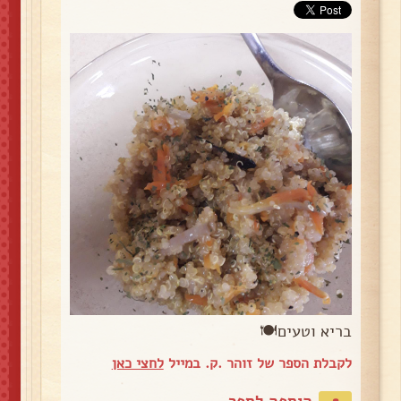
בריא וטעים🍽
לקבלת הספר של זוהר .ק. במייל
לחצי כאן
הוספה לספר