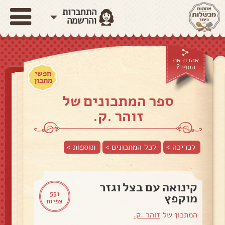
התחברות
והרשמה
אהבת את
הספר?
חפשי
מתכון
ספר המתכונים של
זוהר .ק.
לכריכה >
לכל המתכונים >
תוספות
>
קינואה עם בצל וגזר
531
מוקפץ
צפיות
המתכון של
זוהר .ק.