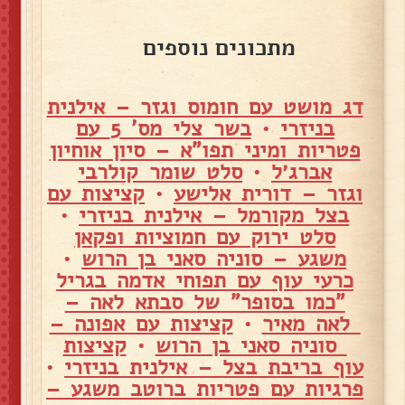
מתכונים נוספים
דג מושט עם חומוס וגזר – אילנית
בניזרי
•
בשר צלי מס' 5 עם
פטריות ומיני תפו"א – סיון אוחיון
אברג׳ל
•
סלט שומר קולרבי
וגזר – דורית אלישע
•
קציצות עם
בצל מקורמל – אילנית בניזרי
•
סלט ירוק עם חמוציות ופקאן
משגע – סוניה סאני בן הרוש
•
כרעי עוף עם תפוחי אדמה בגריל
"כמו בסופר" של סבתא לאה –
לאה מאיר
•
קציצות עם אפונה –
סוניה סאני בן הרוש
•
קציצות
עוף בריבת בצל – אילנית בניזרי
•
פרגיות עם פטריות ברוטב משגע –