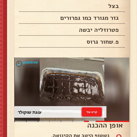
בצל
גזר מגורד כמו גפרורים
פטרוזליה יבשה
פ.שחור גרוס
עוגת שוקולד
קרא עוד
אופן ההכנה
0
נשטוף היטב את הקינואה.