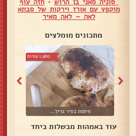
סוניה סאני בן הרוש
•
חזה עוף
מוקפץ עם אורז וירקות של סבתא
לאה – לאה מאיר
מתכונים מומלצים
 צפיות
1,960 צפיות
פיתות בסיר גריל...
ת
עוד באמהות מבשלות ביחד