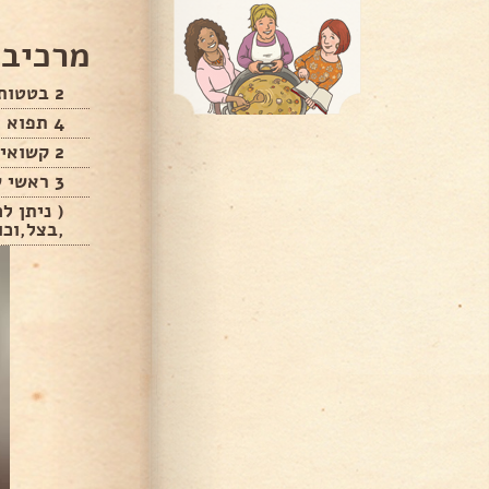
מרכיבי
2 בטטות
4 תפוא
2 קשואים
3 ראשי שום
( ניתן ל
,בצל,וכו