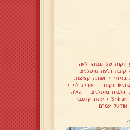
אינטריה - תוספת מושלמת מהמטבח המרוקאי טעים להתעלף ב-5 דקות של סבתא לאה –
קובה דלעת מושלמת –
בניזרי
•
אפונה קציצות
חמש דקות – אורית לוי
•
ל חלבית מושלמת – הילה
•
עוגת קרמבו
 אורטל עמרם