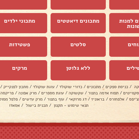
ם למנות
מתכונים דיאטטים
מתכוני ילדים
ונות
וחים
סלטים
פשטידות
ילים
ללא גלוטן
מרקים
קה
/
כניסת ספקים
/
מתכונים
/
כדורי שוקולד
/
עוגת שוקולד
/
מתכון לפנקייק
/
סקוויטים
/
תפוח אדמה בתנור
/
שקשוקה
/
עוגת מספרים
/
מרק אפונה
/
פריקסה
צ׳יפס
/
אלפחורס
/
בראוניז
/
דג מרוקאי
/
עוף בתנור
/
מרק עדשים
/
פלפל ממול
תנאי שימוש - תקנון
/
תכנית בישול
/
אסאדו