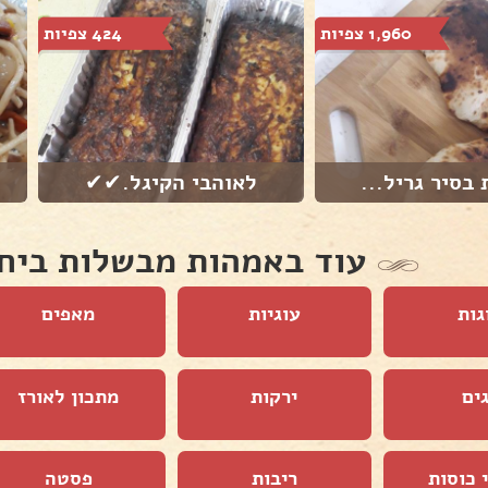
1,960 צפיות
424 צפיות
 בסיר גריל...
לאוהבי הקיגל.✔✔
עוד באמהות מבשלות ביח
גות
עוגיות
מאפים
ים
ירקות
מתכון לאורז
 כוסות
ריבות
פסטה