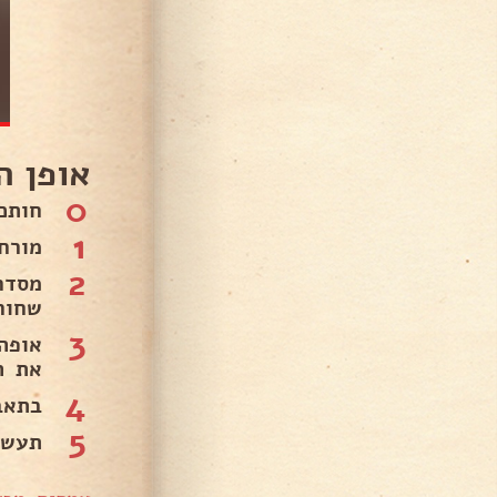
אופן ה
0
חותכ
1
מורח
2
מסדר
שחור
3
את ה
4
בתאב
5
תעשו