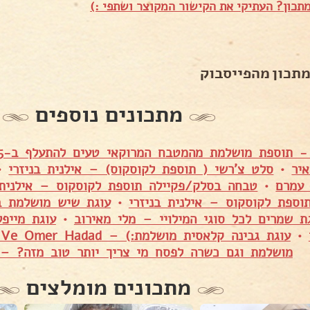
תכון? העתיקי את הקישור המקוצר ושתפי :)
מתכון מהפייסבוק
מתכונים נוספים
יר
•
סלט צ'רשי ( תוספת לקוסקוס) – אילנית בניזרי
•
עמרם
•
טבחה בסלק/פקיילה תוספת לקוסקוס – אילנית 
וספת לקוסקוס – אילנית בניזרי
•
עוגת שיש מושלמת ב
ת שמרים לכל סוגי המילויי – מלי מאירוב
•
עוגת מייפ
•
עוגת גבינה קלאסית מושלמת:) – Shiran Ve Omer Hadad
מושלמת וגם כשרה לפסח מי צריך יותר טוב מזה? –
מתכונים מומלצים