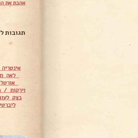
אהבת את המ
תגובות ל
לאה מא
אורטל 
וירקות / ת
בצק לעוג
ליברטי