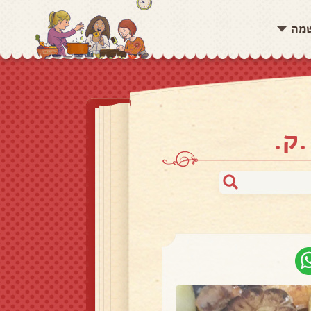
שמה
.ק.