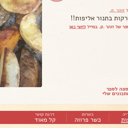
ל
זוהר .ק.
רקות בתנור אליפות!!
ר של זוהר .ק. במייל
לחצי כאן
ספה לספר
כונים שלי
יה
כשרות
דרגת קושי
ות
כשר פרווה
קל מאוד