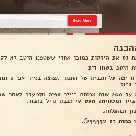
Read More
הכנה
ת גס את הירקות כמובן אחרי ששטפנו היטב לא לקלף
ת היטב בשמן זית.
ת יפה על תבנית של התנור מצופה בנייר אפייה ומפ
 גרוס.
אופה על 200 שזה מכוסה בנייר אפיה מלמעלה לאחר
נייר ומשחימה מעט עי תכנת גריל בתנור.
ון ובהצלחה.
 כמות זה עףףףף😊.