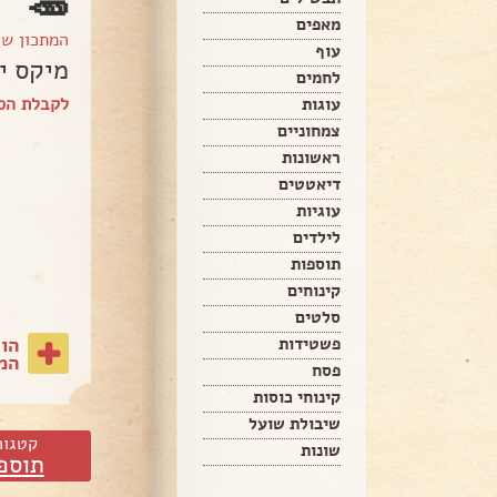
🥕
מאפים
המתכון ש
עוף
מיקס י
לחמים
לקבלת הספ
עוגות
צמחוניים
ראשונות
דיאטטים
עוגיות
לילדים
תוספות
קינוחים
סלטים
הו
פשטידות
המת
פסח
קינוחי כוסות
שיבולת שועל
קטגור
שונות
תוספ