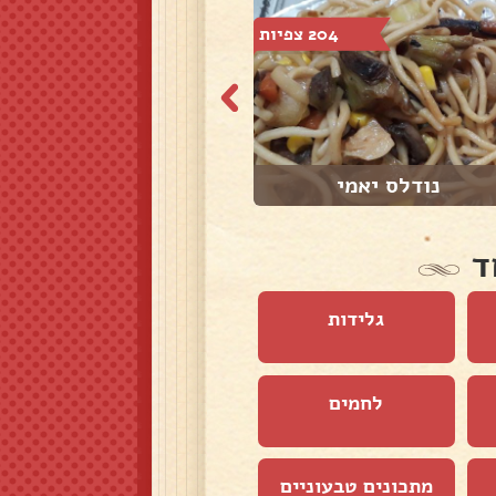
204 צפיות
22,502 צפיות
נודלס יאמי
סלט בטטה בצ'ילי
ד
גלידות
לחמים
מתכונים טבעוניים