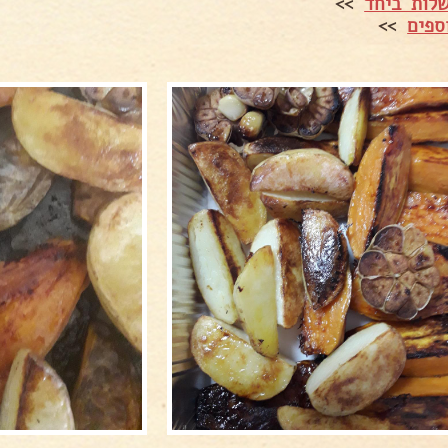
לות ביחד
>>
ספים
>>