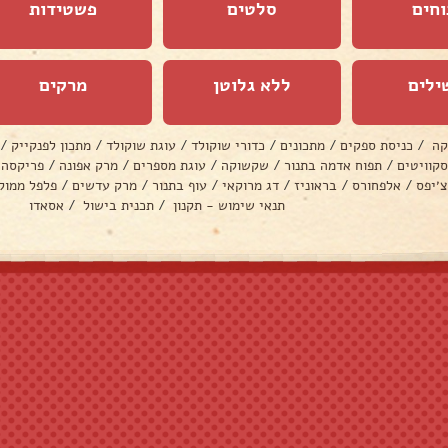
וחים
סלטים
פשטידות
ילים
ללא גלוטן
מרקים
קה
/
כניסת ספקים
/
מתכונים
/
כדורי שוקולד
/
עוגת שוקולד
/
מתכון לפנקייק
/
סקוויטים
/
תפוח אדמה בתנור
/
שקשוקה
/
עוגת מספרים
/
מרק אפונה
/
פריקסה
צ׳יפס
/
אלפחורס
/
בראוניז
/
דג מרוקאי
/
עוף בתנור
/
מרק עדשים
/
פלפל ממול
תנאי שימוש - תקנון
/
תכנית בישול
/
אסאדו