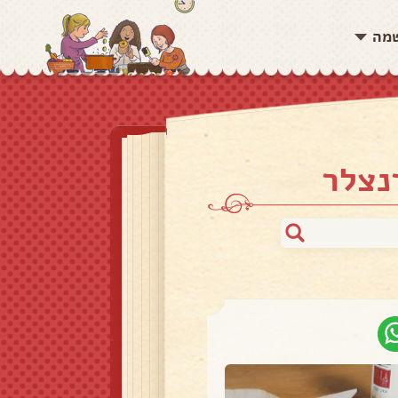
שמה
נצלר