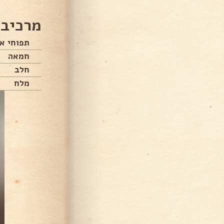
מרכיבי
תפוחי א
חמאה
חלב
מלח