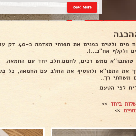
Read More
הכנה
לרתיח מים ולשים 
 ולקלף אח''כ...).
 שהתפו''א ממש רכים, לחמם.חלב יחד עם החמאה.
ך את התפו''א ולהוסיף את החלב עם החמאה, כל פ
 משחתי רך..
יח לפי הטעם.
לות ביחד
>>
ספים
>>