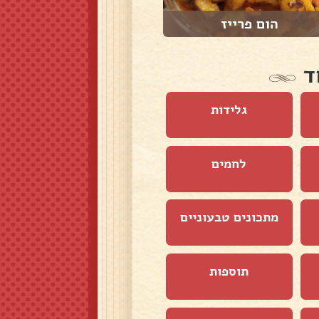
הום פרייז
צ'ילי קון קרנה
ד
גלידות
לחמים
מתכונים טבעוניים
תוספות