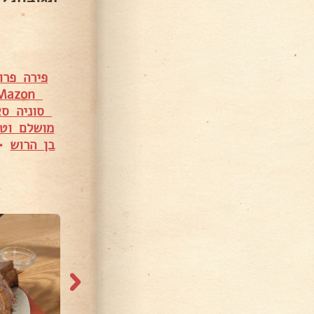
פירה פר
Anya Mazon
סוניה סא
מושלם וט
בן הרוש
•
2,689 צפיות
4,777 צפיות