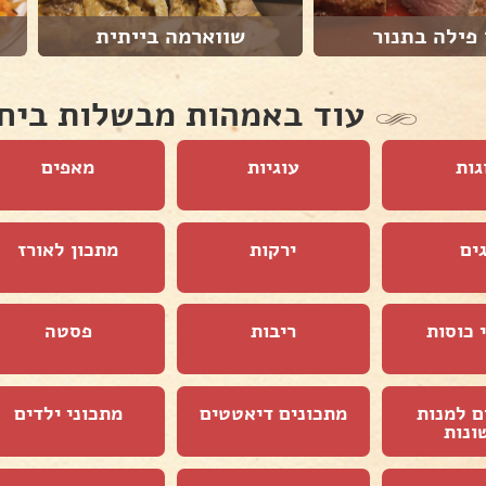
פילה בתנור
שווארמה בייתית
עוד באמהות מבשלות ביח
גות
עוגיות
מאפים
ים
ירקות
מתכון לאורז
 כוסות
ריבות
פסטה
ם למנות
מתכונים דיאטטים
מתכוני ילדים
ונות