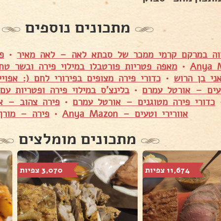
מתכונים נוספים
ווה במרקם קרמי ממכר של סבתא לאה – לאה מאיר
•
פ
•
מאפה פטריות פורטבלו במילוי פירה ובשר טח
ני בן הרוש
•
כדורי פירה מצופים בפירורי לחם (: אפו
עים – אורטל עמרם
•
בלינצ'ס במילוי פירה ופטריות עם
כדורי פירה מטוגנים – אורטל עמרם
•
פירה צהוב – אי
אוורירי וטעים – Anya Mazon
•
פירה – מורן 
מתכונים מומלצים
11,674 צפיות
3,070 צפיות