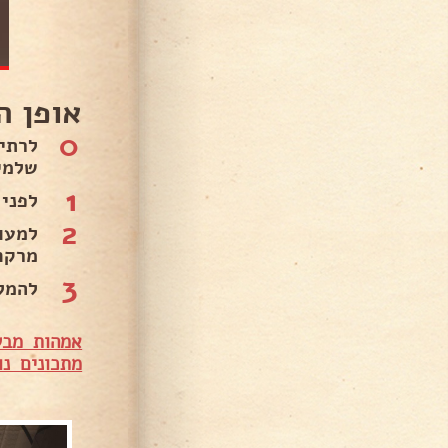
אופן ה
0
שלמים
1
לפני
2
למעו
מרקם
3
להמל
אמהות מבש
מתכונים נו