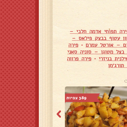
ירה תפוחי אדמה חלבי –
ון עטוף בבצק פילאס –
יים – אורטל עמרם
•
פירה
 בצל מטוגן – סוניה סאני
לנית בניזרי
•
פירה פרווה
תורג׳מן
389 צפיות
2,516 צפיות