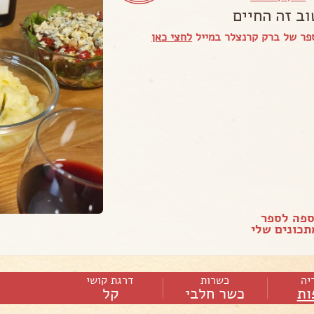
וב זה החיים
פר של ברק קרנצלר במייל
לחצי כאן
ספה לספר
כונים שלי
יה
כשרות
דרגת קושי
ות
כשר חלבי
קל