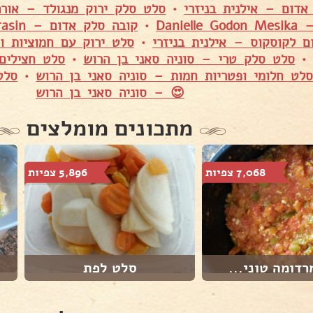
דום – אילנית בניזרי
•
סלט סלק ירוק מנגולד – אורה
Daniell
•
קובה סלק אדום – Shuly Asulin Karasin
ם לקוסקוס – אילנית בניזרי
•
סלט ירוק עם חמוציות ו
סלט סלק טרי – סוניה סאני בן הרוש
•
סלט חצילים
לט חלומי ופטריות חמות – סוניה סאני בן הרוש
•
סלט
😍 – סוניה סאני בן הרוש
מתכונים מומלצים
7,068 צפיות
5,896 צפיות
דומה טוני...
סלט לפת