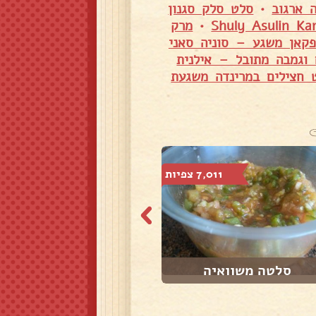
 ארגוב
•
סלט סלק סגנון
•
מרק
פקאן משגע – סוניה סאני
 וגמבה מתובל – אילנית
 חצילים במרינדה משגעת
7,011 צפיות
10,360 צפיות
סלטה משוואיה
לימון כבוש עירא...