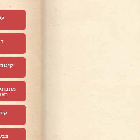
עו
דג
קינוחי
מתכוני
ראש
קינ
תבש