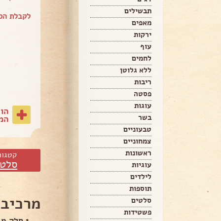
תבשילים
לקבלת הספ
מאפים
ירקות
עוף
לחמים
ללא גלוטן
ריבות
פסטה
עוגות
הו
בשר
המת
טבעוניים
צמחוניים
ראשונות
קטגור
סלטי
עוגיות
לילדים
תוספות
מרכיבי
סלטים
פשטידות
1 סלק מבושל במים