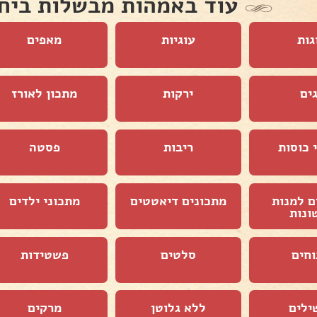
עוד באמהות מבשלות ביח
גות
עוגיות
מאפים
ים
ירקות
מתכון לאורז
 כוסות
ריבות
פסטה
ם למנות
מתכונים דיאטטים
מתכוני ילדים
ונות
וחים
סלטים
פשטידות
ילים
ללא גלוטן
מרקים