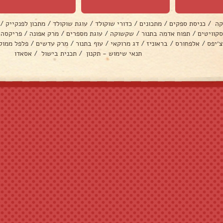
קה
/
כניסת ספקים
/
מתכונים
/
כדורי שוקולד
/
עוגת שוקולד
/
מתכון לפנקייק
/
סקוויטים
/
תפוח אדמה בתנור
/
שקשוקה
/
עוגת מספרים
/
מרק אפונה
/
פריקסה
צ׳יפס
/
אלפחורס
/
בראוניז
/
דג מרוקאי
/
עוף בתנור
/
מרק עדשים
/
פלפל ממול
תנאי שימוש - תקנון
/
תכנית בישול
/
אסאדו