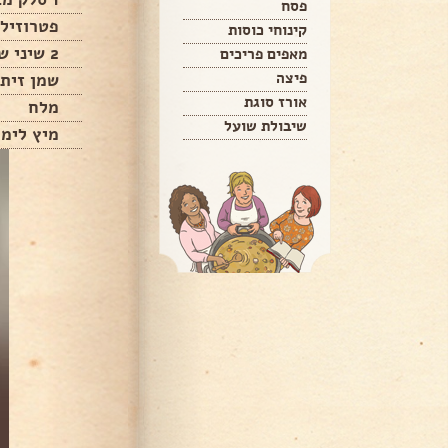
פסח
פטרוזילי
קינוחי כוסות
2 שיני שום קצוצות
מאפים פריכים
פיצה
שמן זית
אורז סוגת
מלח
שיבולת שועל
מיץ לימו