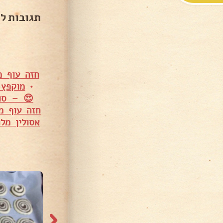
תגובות ל
חזה עוף מ
•
מוקפץ 
😍 – סונ
חזה עוף מוקפץ 
אסולין מלו
960 צפיות
922 צפיות