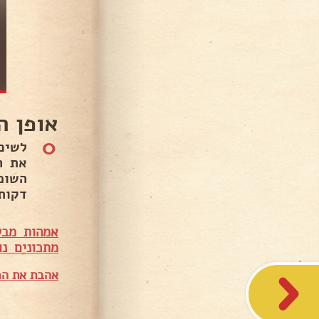
אופן ה
0
לשים
את ה
דקות
אמהות מבש
מתכונים נו
אהבת את המ