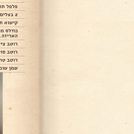
פלפל חר
2 בצלים חתוכים(אפשר גם בצל סגול)
קישוא ח
נודלס מו
האריזה..
רוטב ציל
רוטב סו
רוטב טר
שמן שומ