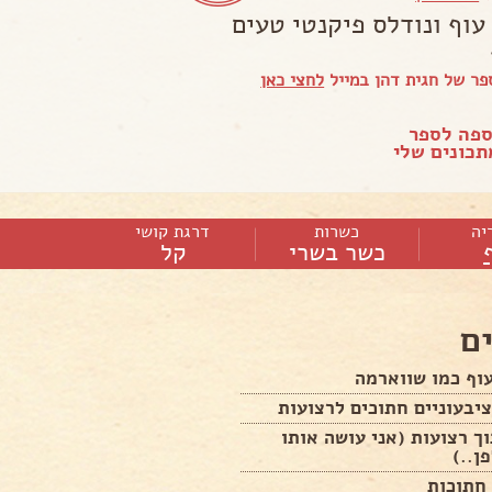
עוף ונודלס פיקנטי טעים
ר של חגית דהן במייל
לחצי כאן
ספה לספר
כונים שלי
יה
כשרות
דרגת קושי
כשר בשרי
קל
ם
וף כמו שווארמה
יבעוניים חתוכים לרצועות
ך רצועות (אני עושה אותו
ן..)
חתוכות