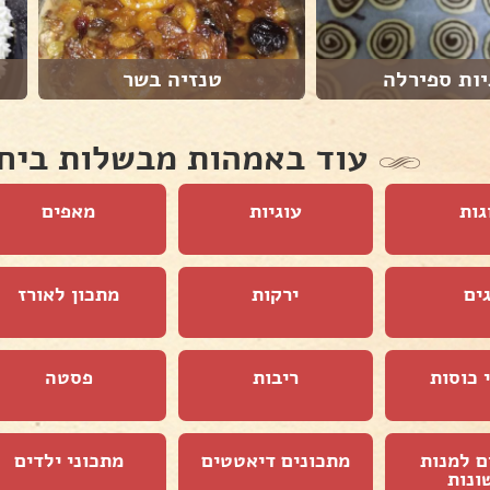
יות ספירלה
טנזיה בשר
עוד באמהות מבשלות ביח
גות
עוגיות
מאפים
ים
ירקות
מתכון לאורז
 כוסות
ריבות
פסטה
ם למנות
מתכונים דיאטטים
מתכוני ילדים
ונות