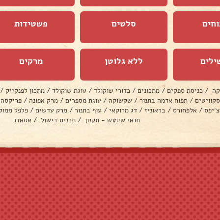
וחים
סלטים
פשטידות
ילים
ללא גלוטן
מרקים
קה
/
כניסת ספקים
/
מתכונים
/
כדורי שוקולד
/
עוגת שוקולד
/
מתכון לפנקייק
/
סקוויטים
/
תפוח אדמה בתנור
/
שקשוקה
/
עוגת מספרים
/
מרק אפונה
/
פריקסה
צ׳יפס
/
אלפחורס
/
בראוניז
/
דג מרוקאי
/
עוף בתנור
/
מרק עדשים
/
פלפל ממול
תנאי שימוש - תקנון
/
תכנית בישול
/
אסאדו