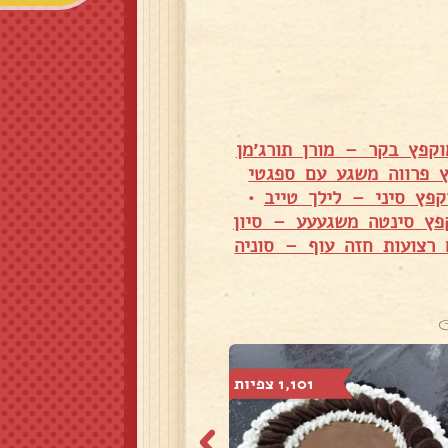
וקפץ בקר – מורן תורג׳מן
 פרווה משגע עם ספגטי
קפץ סיני – לילך טייב
•
פץ סינטה משגעעע – סיון
רצועות חזה עוף – סוניה
1,101 צפיות
2,165 צפיות