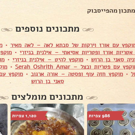
מתכון מהפייסבוק
מתכונים נוספים
וקפץ עם אורז וירקות של סבתא לאה – לאה מאיר
•
מ
אטריות אורז ופטריות אסיאתי – אילנית בניזרי
•
מוקפץ
יה סאני בן הרוש
•
מוקפץ להיט – אילנית בניזרי
•
מו
עם פטריות ובצל – Serah Oshrith Amar
•
מוק
ל
•
מוקפץ חזה עוף ופסטה – אורה ארגוב
•
מוקפץ עם 
סאני בן הרוש
מתכונים מומלצים
986 צפיות
1,120 צפיות