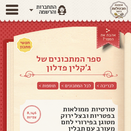
התחברות
והרשמה
אהבת את
הספר?
חפשי
מתכון
ספר המתכונים של
ג'קלין פדלון
לכריכה >
לכל המתכונים >
תוספות
>
טורטיות ממולאות
8,146
בפטריות ובצל ירוק
צפיות
מטוגן בפירורי לחם
מעורב עם תבלין