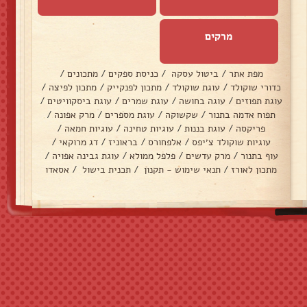
מרקים
מפת אתר
/
ביטול עסקה
/
כניסת ספקים
/
מתכונים
/
כדורי שוקולד
/
עוגת שוקולד
/
מתכון לפנקייק
/
מתכון לפיצה
/
עוגת תפוזים
/
עוגה בחושה
/
עוגת שמרים
/
עוגת ביסקוויטים
/
תפוח אדמה בתנור
/
שקשוקה
/
עוגת מספרים
/
מרק אפונה
/
פריקסה
/
עוגת בננות
/
עוגיות טחינה
/
עוגיות חמאה
/
עוגיות שוקולד צ׳יפס
/
אלפחורס
/
בראוניז
/
דג מרוקאי
/
עוף בתנור
/
מרק עדשים
/
פלפל ממולא
/
עוגת גבינה אפויה
/
מתכון לאורז
/
תנאי שימוש - תקנון
/
תכנית בישול
/
אסאדו