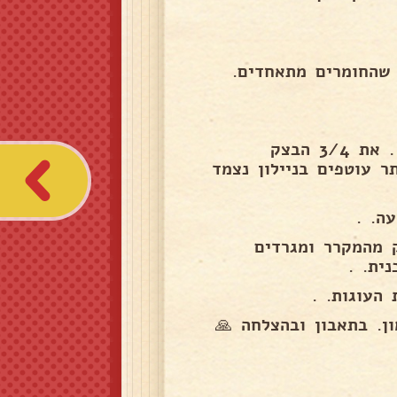
שהחומרים מתאחדים.
לוקחים שתי תבניות אינגליש קייק ומרפדים בנייר אפיה . את 3/4 הבצק
 התבניות ומהדקים לתחתית. את ה1/4 הנותר עוטפים בניילון נצמד
 מהמקרר ומגרדים
ית. .
העוגות. .
ן. בתאבון ובהצלחה 🙏