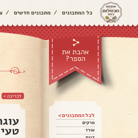
כל המתכונים
/
מתכונים חדשים
/
צ
אהבת את
הספר?
לכריכה >
לכל המתכונים >
עוגת
מרקים
טעימ
אורז
דגים