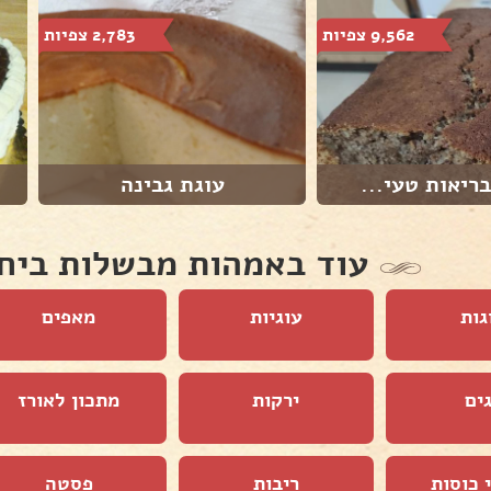
9,562 צפיות
2,783 צפיות
ריאות טעי...
עוגת גבינה
עוד באמהות מבשלות ביח
גות
עוגיות
מאפים
ים
ירקות
מתכון לאורז
 כוסות
ריבות
פסטה