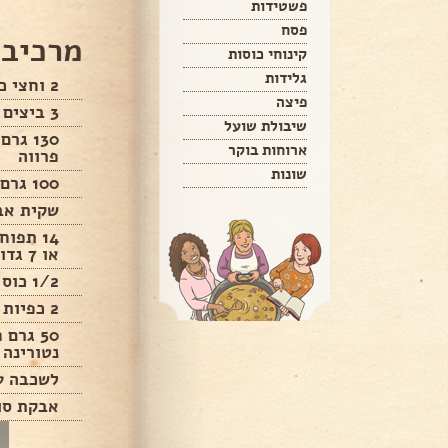
פשטידות
פסח
מרכיבי
קינוחי כוסות
גלידות
2 וחצי כוסות קמח מנופה
פיצה
3 ביצים מדיום
שיבולת שועל
130 ג
ארוחות בוקר
פרווה
שונות
100 גרם אבקת סוכר
שקית אב
14 תפו
או 7 גדולים.
1/2 כוס סוכר
2 כפיות קינמון
50 גרם
נטורינה
לשכבה ע
אבקת סו