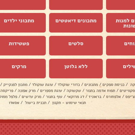
ם למנות
מתכונים דיאטטים
מתכוני ילדים
ונות
וחים
סלטים
פשטידות
ילים
ללא גלוטן
מרקים
קה
/
כניסת ספקים
/
מתכונים
/
כדורי שוקולד
/
עוגת שוקולד
/
מתכון לפנקייק
/
סקוויטים
/
תפוח אדמה בתנור
/
שקשוקה
/
עוגת מספרים
/
מרק אפונה
/
פריקסה
צ׳יפס
/
אלפחורס
/
בראוניז
/
דג מרוקאי
/
עוף בתנור
/
מרק עדשים
/
פלפל ממול
תנאי שימוש - תקנון
/
תכנית בישול
/
אסאדו