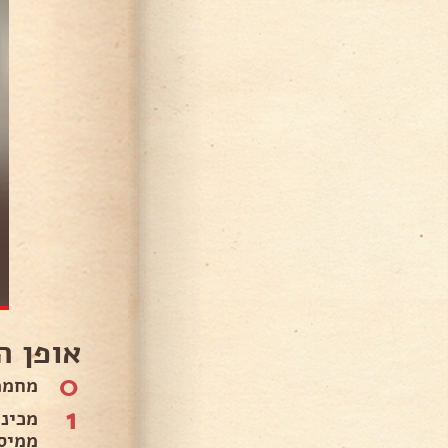
אופן ה
0
מחממים ת
1
מכינ
ממיס