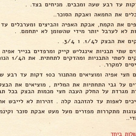
לים את החמאה ואבקת הסוכר..
פים את הקמח, אבקת האפיה והביצים ומערבלים עד 
ות לא לערבל יותר מידי שהשומן לא יתחמם. .
את הבצק ל1/4. ו 3/4. .
מחלקים לשתי
סים למקרר. .
צי אפיה ומוציאים מהתנור כ10 דקות עד רבע שעה. .
ים על גבי התחתיות את המלית , מוציאים את הבצק
ת מגרדת על החלק העבה חצי מכמות הבצק בכל תבנ
כים לאפות עד להזהבה קלה . זהירות לא לייבש את 
וגות מתקררות מפזרים מעל מעט אבקת סוכר וקינמו
י..
לות ביחד