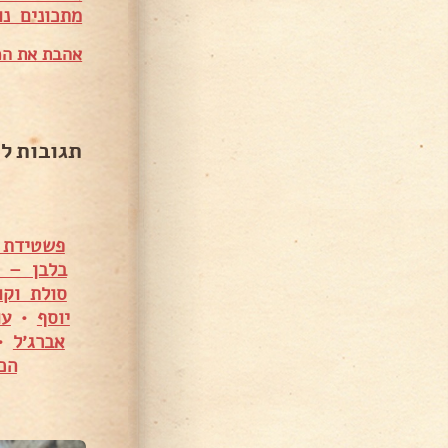
מ
תכונים נו
אהבת את המ
תגובות ל
פשטידת 
בלבן – ס
סולת וקו
יוסף
•
עו
אברג׳ל
•
הכ