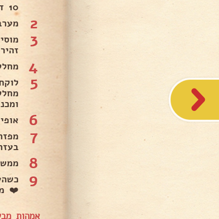
10 דקות עד רבע שעה ומכבים. מניחים בצד. .
2
מערב
3
מוסי
זהיר
4
מחלקים 
5
ומכני
6
אופים ח
7
מפזר
בעזר
8
ממשי
9
כשהע
❤️ מד
אמהות מבש