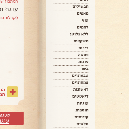
המתכון ש
תבשילים
עוגת ת
מאפים
לקבלת הספ
עוף
לחמים
ללא גלוטן
משקאות
ריבות
פסטה
עוגות
בשר
טבעוניים
צמחוניים
הו
ראשונות
המת
דיאטטים
עוגיות
תוספות
קטגור
קינוחים
עוגו
סלטים