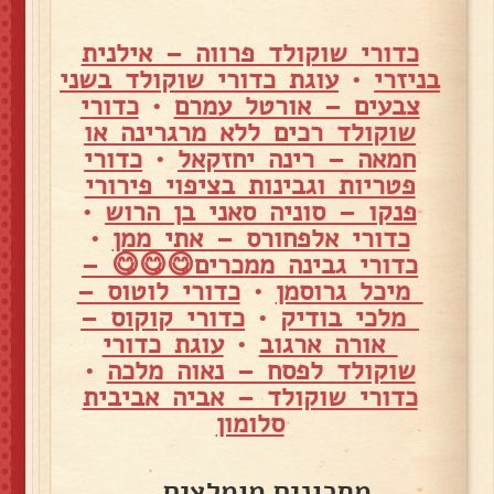
כדורי שוקולד פרווה – אילנית
בניזרי
•
עוגת כדורי שוקולד בשני
צבעים – אורטל עמרם
•
כדורי
שוקולד רכים ללא מרגרינה או
חמאה – רינה יחזקאל
•
כדורי
פטריות וגבינות בציפוי פירורי
פנקו – סוניה סאני בן הרוש
•
כדורי אלפחורס – אתי ממן
•
כדורי גבינה ממכרים😋😋😋 –
מיכל גרוסמן
•
כדורי לוטוס –
מלכי בודיק
•
כדורי קוקוס –
אורה ארגוב
•
עוגת כדורי
שוקולד לפסח – נאוה מלכה
•
כדורי שוקולד – אביה אביבית
סלומון
מתכונים מומלצים