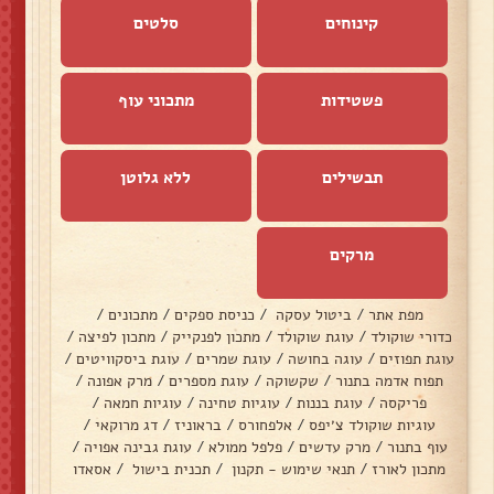
קינוחים
סלטים
פשטידות
מתכוני עוף
תבשילים
ללא גלוטן
מרקים
מפת אתר
/
ביטול עסקה
/
כניסת ספקים
/
מתכונים
/
כדורי שוקולד
/
עוגת שוקולד
/
מתכון לפנקייק
/
מתכון לפיצה
/
עוגת תפוזים
/
עוגה בחושה
/
עוגת שמרים
/
עוגת ביסקוויטים
/
תפוח אדמה בתנור
/
שקשוקה
/
עוגת מספרים
/
מרק אפונה
/
פריקסה
/
עוגת בננות
/
עוגיות טחינה
/
עוגיות חמאה
/
עוגיות שוקולד צ׳יפס
/
אלפחורס
/
בראוניז
/
דג מרוקאי
/
עוף בתנור
/
מרק עדשים
/
פלפל ממולא
/
עוגת גבינה אפויה
/
מתכון לאורז
/
תנאי שימוש - תקנון
/
תכנית בישול
/
אסאדו