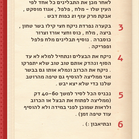
לאחר מכן את התבלינים כל אחד לפי
העין שלו - מלח , פלפל , אגוז מוסקט ,
אבקת מרק עוף ו2 כפות דבש .
3
בקערה נפרדת ניקח חצי קילו בשר טחון ,
ביצה , מלח , כוס וחצי אורז וצרור
כוסברה . נוסיף תבלינים מלח פלפל
ופפריקה .
4
ניקח את הבצלים ונתחיל למלא לא עד
הסוף ונהדק אותם טוב טוב שלא יתפרקו
. ניקח את הכרוב ונמלא אותו גם בבשר
אני ממליצה להוסיף גם טיפה מהרוטב
שלנו כדי שלא יצא יבש .
5
נכניס הכל לסיר למשך 40-60 דק
(ממליצה לפתוח את הבצל או הכרוב
ולראות שמוכן לפני במידה ולא להוסיף
עוד טיפה זמן) .
6
ובתיאבון :) .