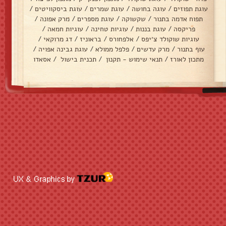
עוגת תפוזים
/
עוגה בחושה
/
עוגת שמרים
/
עוגת ביסקוויטים
/
תפוח אדמה בתנור
/
שקשוקה
/
עוגת מספרים
/
מרק אפונה
/
פריקסה
/
עוגת בננות
/
עוגיות טחינה
/
עוגיות חמאה
/
עוגיות שוקולד צ׳יפס
/
אלפחורס
/
בראוניז
/
דג מרוקאי
/
עוף בתנור
/
מרק עדשים
/
פלפל ממולא
/
עוגת גבינה אפויה
/
מתכון לאורז
/
תנאי שימוש - תקנון
/
תכנית בישול
/
אסאדו