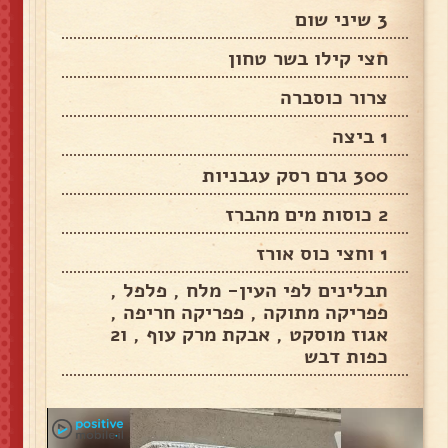
3 שיני שום
חצי קילו בשר טחון
צרור כוסברה
1 ביצה
300 גרם רסק עגבניות
2 כוסות מים מהברז
1 וחצי כוס אורז
תבלינים לפי העין- מלח , פלפל ,
פפריקה מתוקה , פפריקה חריפה ,
אגוז מוסקט , אבקת מרק עוף , ו2
כפות דבש