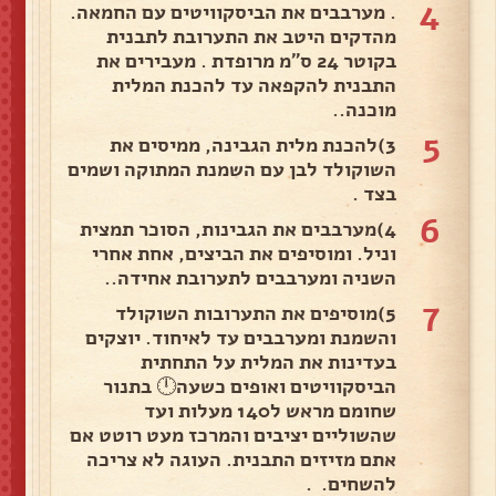
4
. מערבבים את הביסקוויטים עם החמאה.
מהדקים היטב את התערובת לתבנית
בקוטר 24 ס"מ מרופדת . מעבירים את
התבנית להקפאה עד להכנת המלית
מוכנה..
5
3)להכנת מלית הגבינה, ממיסים את
השוקולד לבן עם השמנת המתוקה ושמים
בצד .
6
4)מערבבים את הגבינות, הסוכר תמצית
וניל. ומוסיפים את הביצים, אחת אחרי
השניה ומערבבים לתערובת אחידה..
7
5)מוסיפים את התערובות השוקולד
והשמנת ומערבבים עד לאיחוד. יוצקים
בעדינות את המלית על התחתית
הביסקוויטים ואופים כשעה🕛 בתנור
שחומם מראש ל140 מעלות ועד
שהשוליים יציבים והמרכז מעט רוטט אם
אתם מזיזים התבנית. העוגה לא צריכה
להשחים. .