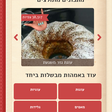
צפיות
38,517 צפיות
עוגת גזר משגעת
ע
עוד באמהות מבשלות ביחד
עוגות
עוגיות
מאפים
גלידות