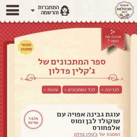
התחברות
והרשמה
אהבת את
הספר?
חפשי
מתכון
ספר המתכונים של
ג'קלין פדלון
לכריכה >
לכל המתכונים >
עוגות
>
עוגת גבינה אפויה עם
1,434
שוקולד לבן ומוס
צפיות
אלפחורס
המתכון של
ג'קלין פדלון