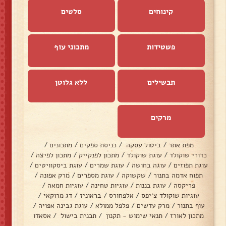
קינוחים
סלטים
פשטידות
מתכוני עוף
תבשילים
ללא גלוטן
מרקים
מפת אתר
/
ביטול עסקה
/
כניסת ספקים
/
מתכונים
/
כדורי שוקולד
/
עוגת שוקולד
/
מתכון לפנקייק
/
מתכון לפיצה
/
עוגת תפוזים
/
עוגה בחושה
/
עוגת שמרים
/
עוגת ביסקוויטים
/
תפוח אדמה בתנור
/
שקשוקה
/
עוגת מספרים
/
מרק אפונה
/
פריקסה
/
עוגת בננות
/
עוגיות טחינה
/
עוגיות חמאה
/
עוגיות שוקולד צ׳יפס
/
אלפחורס
/
בראוניז
/
דג מרוקאי
/
עוף בתנור
/
מרק עדשים
/
פלפל ממולא
/
עוגת גבינה אפויה
/
מתכון לאורז
/
תנאי שימוש - תקנון
/
תכנית בישול
/
אסאדו