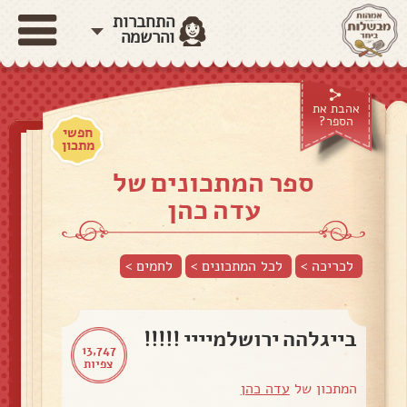
התחברות
והרשמה
אהבת את
הספר?
חפשי
מתכון
ספר המתכונים של
עדה כהן
לכריכה >
לכל המתכונים >
לחמים
>
בייגלהה ירושלמיייי !!!!!
13,747
צפיות
המתכון של
עדה כהן