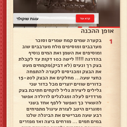
עוגת שוקולד
קרא עוד
אופן ההכנה
1
בקערה שמים קמח שמרים וסוכר
מערבבים ומוסיפים מלח מערבבים שוב
ומוסיפים את השמן ואת המים נוסיף
בהדרגה !!!!! לישה כ10 דקות עד לקבלת
בצק רך ונעים (לא דביק)מקמחים מעט
את הבצק ומכניסים לקערה להתפחה
כחצי שעה... מחלקים את הבצק ל15-20
כדורים שווים יוצרים מכל כדור שני
גלילים ליצירת גליל לוקחים חתיכת בצק
מרדדים לעלה ומגלגלים לרולדה אפשר
להשאיר כך ואפשר ללפף אחד בשני
וסוגרים היטב לצורת עיגול מתפיחים
רבע שעה מברישים את הביגלה שלנו
במים חמים ... מורחים ביצה ואז מפזרים