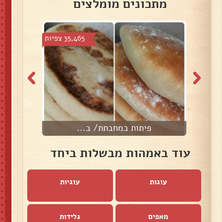
מתכונים מומלצים
צפיות
35,465 צפיות
פיתות במחבתת/ ב...
ל
עוד באמהות מבשלות ביחד
עוגות
עוגיות
מאפים
גלידות