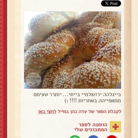
בייגלהה ירושלמיי בייתי... יותרר טעיםם
ממאפייהה באחריות !!!! :)
לקבלת הספר של עדה כהן במייל
לחצי כאן
הוספה לספר
המתכונים שלי