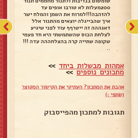
שומשום בנדיבות ולתנור מחממים תנור
200מעלות לא טורבו אופים עד
להזהבה!!!למרוח את השמן והמלח ישר
איך שהבייגלה יוצאים מהתנור אלל
דאגההה זה ייטרףף עוד לפני שיגיע
לצלחת הכוס שהשתמשתי היא חד פעמי
שקופה שתייה קרה בהצלחההה עדה !!!
..
אמהות מבשלות ביחד
>>
מתכונים נוספים
>>
אהבת את המתכון? העתיקי את הקישור המקוצר
ושתפי :)
תגובות למתכון מהפייסבוק