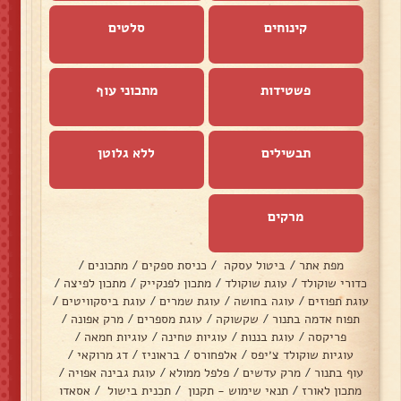
קינוחים
סלטים
פשטידות
מתכוני עוף
תבשילים
ללא גלוטן
מרקים
מפת אתר
/
ביטול עסקה
/
כניסת ספקים
/
מתכונים
/
כדורי שוקולד
/
עוגת שוקולד
/
מתכון לפנקייק
/
מתכון לפיצה
/
עוגת תפוזים
/
עוגה בחושה
/
עוגת שמרים
/
עוגת ביסקוויטים
/
תפוח אדמה בתנור
/
שקשוקה
/
עוגת מספרים
/
מרק אפונה
/
פריקסה
/
עוגת בננות
/
עוגיות טחינה
/
עוגיות חמאה
/
עוגיות שוקולד צ׳יפס
/
אלפחורס
/
בראוניז
/
דג מרוקאי
/
עוף בתנור
/
מרק עדשים
/
פלפל ממולא
/
עוגת גבינה אפויה
/
מתכון לאורז
/
תנאי שימוש - תקנון
/
תכנית בישול
/
אסאדו