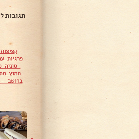
תגובות ל
קציצות 
פרגיות ע
סוניה ס
חמוץ מתו
ברוטב – 
8,289 צפיות
2,641 צפיות