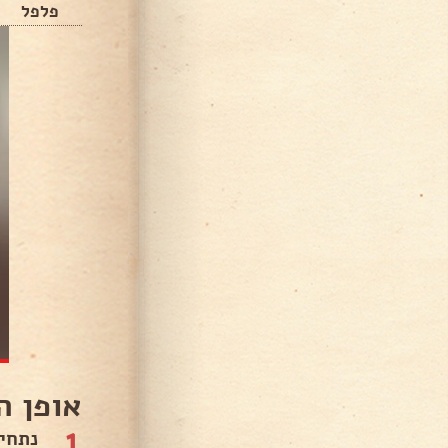
פלפל
אופן ה
1
נתחי