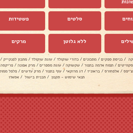
ונות
וחים
סלטים
פשטידות
ילים
ללא גלוטן
מרקים
קה
/
כניסת ספקים
/
מתכונים
/
כדורי שוקולד
/
עוגת שוקולד
/
מתכון לפנקייק
/
סקוויטים
/
תפוח אדמה בתנור
/
שקשוקה
/
עוגת מספרים
/
מרק אפונה
/
פריקסה
צ׳יפס
/
אלפחורס
/
בראוניז
/
דג מרוקאי
/
עוף בתנור
/
מרק עדשים
/
פלפל ממול
תנאי שימוש - תקנון
/
תכנית בישול
/
אסאדו