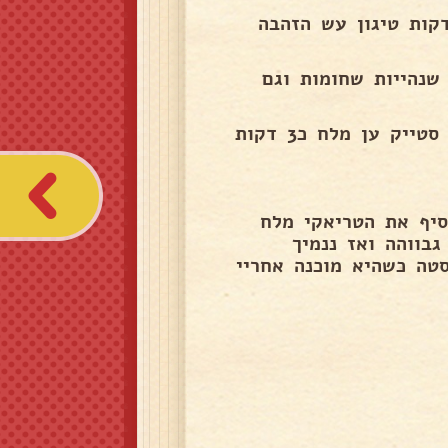
חבת גדולה ונתחיל בטיגון בבצל עם כף שמן. כ5 דקות טיגון עש הזהבה
שנהייות שחומות וגם
נשים במחבת על אש גבוהה כף שמן ונוסיף את הרצועות סטייק ען מלח כ3 דקות
סיף את הטריאקי מלח
בווהה ואז ננמיך
טה כשהיא מוכנה אחריי