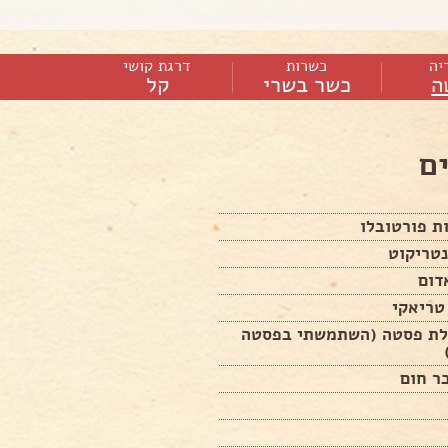
יה
כשרות
דרגת קושי
ה
כשר בשרי
קל
ם
נטריקוט
אדום
חבילת פסטה (השתמשתי בפסטה
ר חום