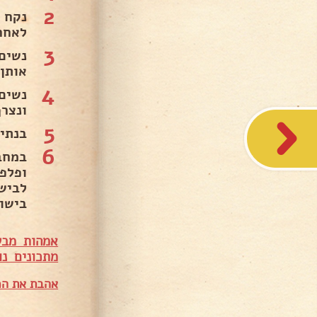
2
לאחר
3
נשים
אותן
4
ונצר
5
בנתי
6
במחב
ופלפ
לביש
בישול
אמהות מבש
מתכונים נו
אהבת את המ