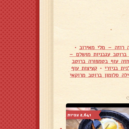
 רוזה – מלי מאירוב
•
ברוטב עגבניות מושלם –
זה עוף בטמפורה ברוטב
ית בניזרי
•
קציצות עוף
לה סלומון ברוטב מרוקאי
2,641 צפיות
1,282 צפיות