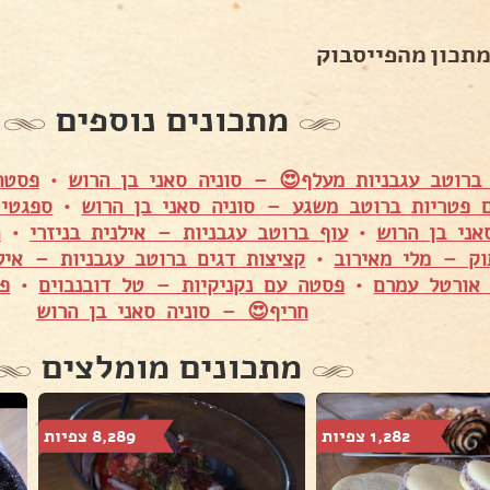
מתכון מהפייסבוק
מתכונים נוספים
ברוטב עגבניות מעלף😍 – סוניה סאני בן הרוש
•
פסטה
ם פטריות ברוטב משגע – סוניה סאני בן הרוש
•
ספגטי 
אני בן הרוש
•
עוף ברוטב עגבניות – אילנית בניזרי
•
ח
ק – מלי מאירוב
•
קציצות דגים ברוטב עגבניות – אילנ
אורטל עמרם
•
פסטה עם נקניקיות – טל דובנבוים
•
פי
חריף😍 – סוניה סאני בן הרוש
מתכונים מומלצים
1,282 צפיות
8,289 צפיות