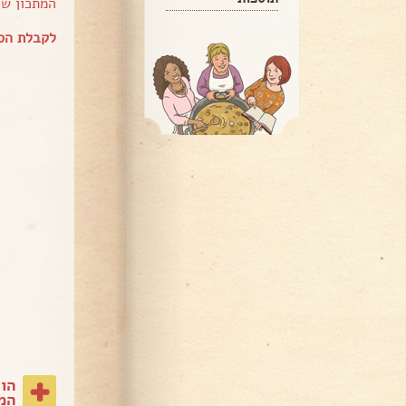
המתכון ש
לקבלת הס
הו
המת