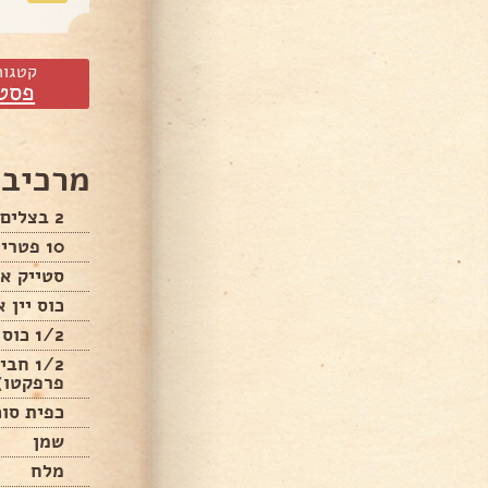
קטגור
פסט
מרכיבי
2 בצלים
10 פטריות פורטובלו
סטייק א
כוס יין 
1/2 כוס טריאקי
1/2 
פרפקטו)
כפית סוכ
שמן
מלח