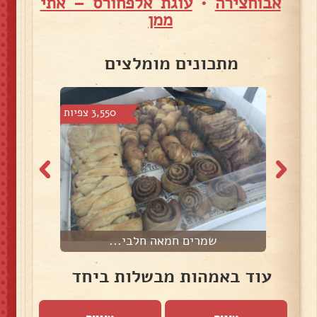
אבוחצירה
•
עוגת אלפחורס – אתי
ממן
מתכונים מומלצים
צפיות
3,550 צפיות
שמרים חמאה חלבי...
עוד באמהות מבשלות ביחד