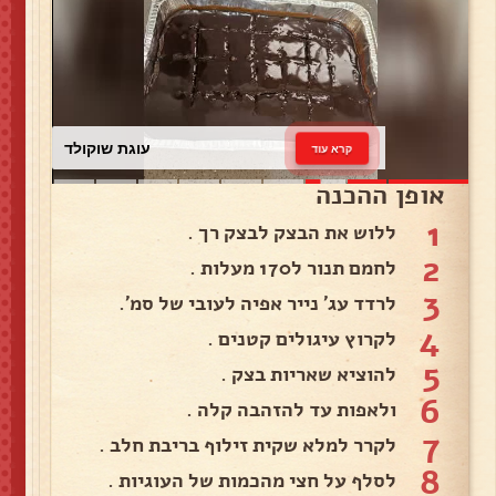
עוגת שוקולד
קרא עוד
אופן ההכנה
1
ללוש את הבצק לבצק רך .
2
לחמם תנור ל170 מעלות .
3
לרדד עג׳ נייר אפיה לעובי של סמ׳.
4
לקרוץ עיגולים קטנים .
5
להוציא שאריות בצק .
6
ולאפות עד להזהבה קלה .
7
לקרר למלא שקית זילוף בריבת חלב .
8
לסלף על חצי מהכמות של העוגיות .