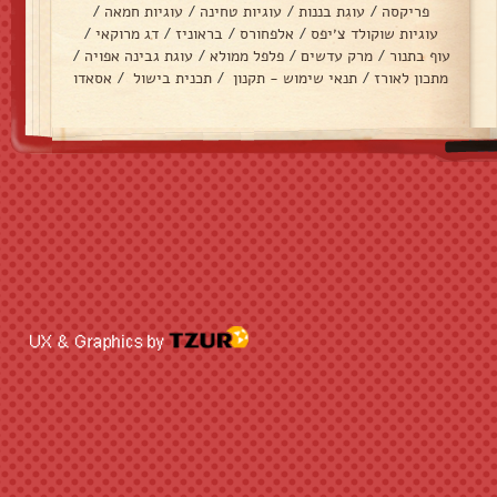
פריקסה
/
עוגת בננות
/
עוגיות טחינה
/
עוגיות חמאה
/
עוגיות שוקולד צ׳יפס
/
אלפחורס
/
בראוניז
/
דג מרוקאי
/
עוף בתנור
/
מרק עדשים
/
פלפל ממולא
/
עוגת גבינה אפויה
/
מתכון לאורז
/
תנאי שימוש - תקנון
/
תכנית בישול
/
אסאדו