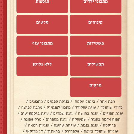
מתכוני ילדים
תוספות
קינוחים
סלטים
פשטידות
מתכוני עוף
תבשילים
ללא גלוטן
מרקים
מפת אתר
/
ביטול עסקה
/
כניסת ספקים
/
מתכונים
/
כדורי שוקולד
/
עוגת שוקולד
/
מתכון לפנקייק
/
מתכון לפיצה
/
עוגת תפוזים
/
עוגה בחושה
/
עוגת שמרים
/
עוגת ביסקוויטים
/
תפוח אדמה בתנור
/
שקשוקה
/
עוגת מספרים
/
מרק אפונה
/
פריקסה
/
עוגת בננות
/
עוגיות טחינה
/
עוגיות חמאה
/
עוגיות שוקולד צ׳יפס
/
אלפחורס
/
בראוניז
/
דג מרוקאי
/