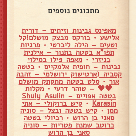
מתכונים נוספים
מאפינס גבינות וזיתים – דורית
אלישע
•
בורקס מבצק מושלם!קל
וטעים – הילה ליברטי
•
פרגיות
תפו"א בטטה בתנור – אילנית
בניזרי
•
מאפה פילו במילוי
גבינות – חופית אלמקייס
•
בטטה
קסביה (ארטישוק ירושלמי – זהבה
אור
•
סלט בטטה מתקתק מושלם
🧡🧡 – טוהר דרעי
•
מקלות
בטטה אפויים – Shuly Asulin
Karasin
•
קיש ברוקולי – אתי
ממן
•
קיש בטטה ובצל – סוניה
סאני בן הרוש
•
רביולי בטטה
ברוטב שמנת פטריות – סוניה
סאני בן הרוש