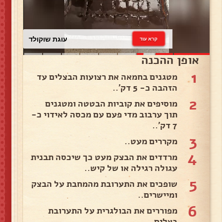
עוגת שוקולד
קרא עוד
אופן ההכנה
1
מטגנים בחמאה את רצועות הבצלים עד
הזהבה כ- 5 דק'..
2
מוסיפים את קוביות הבטטה ומטגנים
תוך ערבוב מדי פעם עם מכסה לאידוי כ-
7 דק'..
3
מקררים מעט..
4
מרדדים את הבצק מעט כך שיכסה תבנית
עגולה רגילה או של קיש..
5
שופכים את התערובת מהמחבת על הבצק
ומיישרים..
6
מפוררים את הבולגרית על התערובת
בצלים..