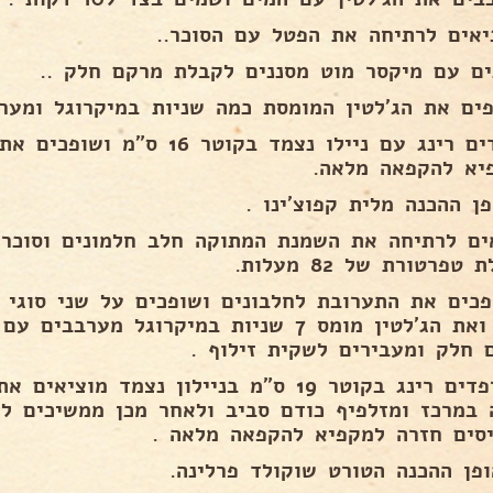
ים עם מיקסר מוט מסננים לקבלת מרקם חלק ..
פים את הג'לטין המומסת כמה שניות במיקרוגל ומערב
מרפדים רינג עם ניילו נצמד בקוטר 
יא להקפאה מלאה.
ים לרתיחה את השמנת המתוקה חלב חלמונים וסוכר 
טפרטורת של 82 מעלות.
ופכים את התערובת לחלבונים ושופכים על שני סוגי 
קפה ואת הג'לטין מומס 7 שניות במיקרוגל מ
 חלק ומעבירים לשקית זילוף .
6)מרפדים רינג בקוטר 19 ס"מ בניילון נצמד מ
 במרכז ומזלפיף כודם סביב ולאחר מכן ממשיכים ל
יסים חזרה למקפיא להקפאה מלאה .