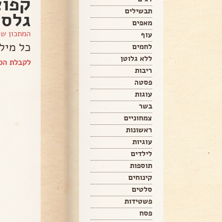
קפוצ
תבשילים
גלסא
מאפים
המתכון ש
עוף
כל מיל
לחמים
ללא גלוטן
לקבלת הספ
ריבות
פסטה
עוגות
בשר
צמחוניים
ראשונות
עוגיות
לילדים
תוספות
קינוחים
סלטים
פשטידות
פסח