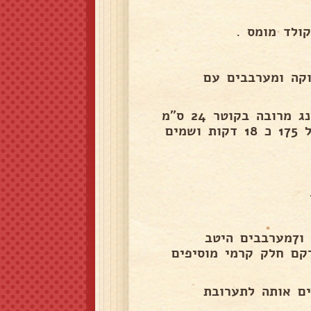
ולד מומס .
 + 78 גרם שמנת מתוקה ומערבבים עם
9) מניחים על תבנית של תנור דף נייר איפה ומניחים רינג מרובה בקוטר 24 ס"מ
משמנים עם ספרי ושופכים ואופים בתנור שחומם מראש ל 175 כ 18 דקות ושמים
12)מחממים 80 גרם שמנת מתוקה ושופכים על החלמונים ו7מערבבים היטב
קם חלק קרמי מוסיפים
וסיפים אותה לתערובת