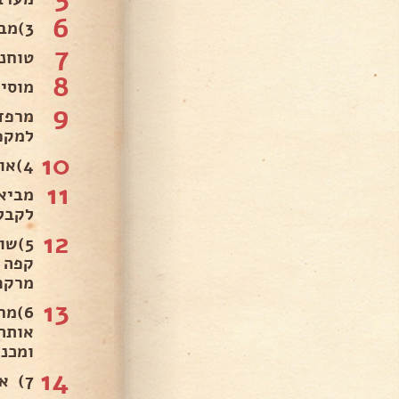
6
3)מביאים לרתיחה את הפטל עם הסוכר..
7
טוחנ
8
מוסי
9
למקפ
10
4)אופן ההכנה מלית קפוצ'ינו .
11
מביא
לקבלת 
12
5)ש
מרקם
13
אותה
ומכנ
14
7) אופן ההכנה הטורט שוקולד פרלינה.