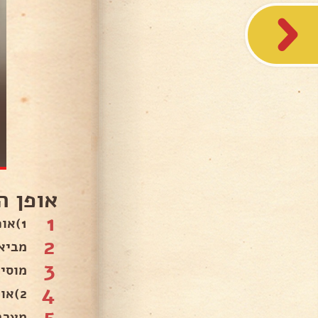
אופן ה
1
1)אופן ההכנה הגלסאז שקוף..
2
מביאי
3
מוסי
4
2)אופן ההכנת המלית פטל.
5
מערבב