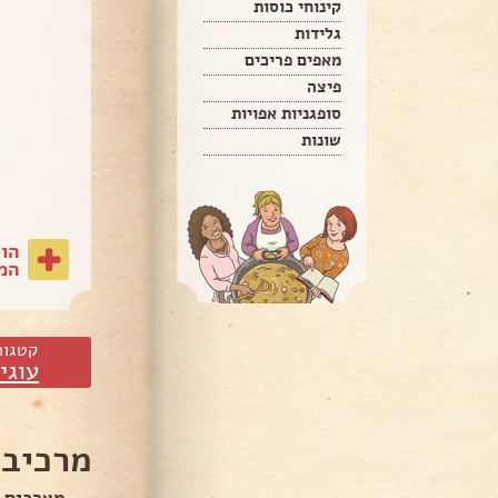
קינוחי כוסות
גלידות
מאפים פריכים
פיצה
סופגניות אפויות
שונות
הו
המת
קטגור
עוגי
מרכיבי