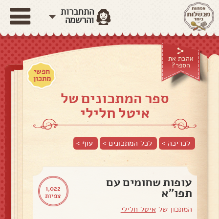
התחברות
והרשמה
אהבת את
הספר?
חפשי
מתכון
ספר המתכונים של
איטל חלילי
לכריכה >
לכל המתכונים >
עוף
>
עופות שחומים עם
1,022
תפו"א
צפיות
המתכון של
איטל חלילי