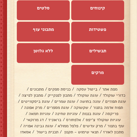
קינוחים
סלטים
פשטידות
מתכוני עוף
תבשילים
ללא גלוטן
מרקים
מפת אתר
/
ביטול עסקה
/
כניסת ספקים
/
מתכונים
/
כדורי שוקולד
/
עוגת שוקולד
/
מתכון לפנקייק
/
מתכון לפיצה
/
עוגת תפוזים
/
עוגה בחושה
/
עוגת שמרים
/
עוגת ביסקוויטים
/
תפוח אדמה בתנור
/
שקשוקה
/
עוגת מספרים
/
מרק אפונה
/
פריקסה
/
עוגת בננות
/
עוגיות טחינה
/
עוגיות חמאה
/
עוגיות שוקולד צ׳יפס
/
אלפחורס
/
בראוניז
/
דג מרוקאי
/
עוף בתנור
/
מרק עדשים
/
פלפל ממולא
/
עוגת גבינה אפויה
/
מתכון לאורז
/
תנאי שימוש - תקנון
/
תכנית בישול
/
אסאדו