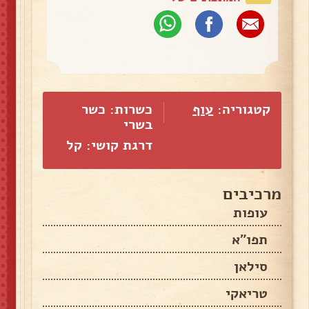
קטגוריה:
עוף
כשרות: כשר
בשרי
דרגת קושי: קל
מרכיבים
עופות
תפו"א
סילאן
טריאקי