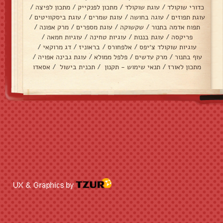
כדורי שוקולד
/
עוגת שוקולד
/
מתכון לפנקייק
/
מתכון לפיצה
/
עוגת תפוזים
/
עוגה בחושה
/
עוגת שמרים
/
עוגת ביסקוויטים
/
תפוח אדמה בתנור
/
שקשוקה
/
עוגת מספרים
/
מרק אפונה
/
פריקסה
/
עוגת בננות
/
עוגיות טחינה
/
עוגיות חמאה
/
עוגיות שוקולד צ׳יפס
/
אלפחורס
/
בראוניז
/
דג מרוקאי
/
עוף בתנור
/
מרק עדשים
/
פלפל ממולא
/
עוגת גבינה אפויה
/
מתכון לאורז
/
תנאי שימוש - תקנון
/
תכנית בישול
/
אסאדו