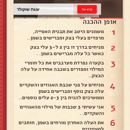
עוגת שוקולד
קרא עוד
אופן ההכנה
1
משמנים היטב את תבנית האפייה,
מרפדים בעלי בצק ומברישים בשמן..
2
מניחים בדרך זו בין 2 ל-3 עלי בצק
כאשר כל עלה מברישים בשמן. .
3
בקערה נפרדת מערבבים את כל חומרי
המילוי ומפזרים בשכבה אחידה על עלה
הבצק..
4
מניחים על פני שכבת האגוזים והשקדים
עלה בצק נוסף ומברישים בשמן
וממשיכים להניח בין 2-3 עלים נוספים..
5
אני עשיתי 3 שכבות של מילוי מהאגוזים
והשקדים. .
6
את העלה האחרון מורחים בשמן, חותכים
למעויינים. .