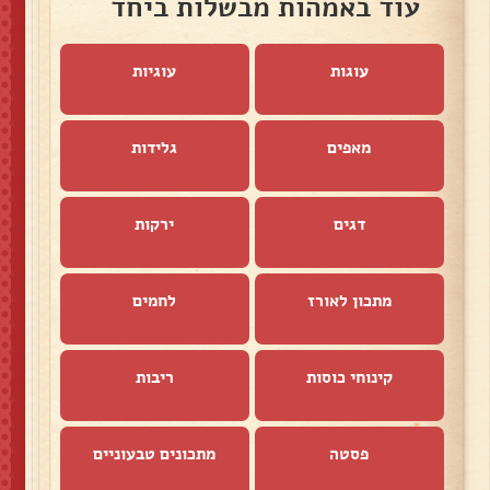
עוד באמהות מבשלות ביחד
עוגות
עוגיות
מאפים
גלידות
דגים
ירקות
מתכון לאורז
לחמים
קינוחי כוסות
ריבות
פסטה
מתכונים טבעוניים