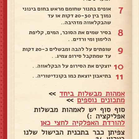
7
אופים בתנור שחומם מראש בחום בינוני
נמוך בין 20-30 דקות או עד
שהבקלאווה מזהיבה..
8
בסיר שמים את הסוכר, המים, קליפת
הלימון ומי ורדים. .
9
שופתים על להבה ומבשלים כ-20 דקות
עד שמתקבל סירופ צמיג. .
10
יוצקים את הסירופ על הבקלאווה. .
11
בתיאבון יוצאת כמו בקונדיטוריה. .
אמהות מבשלות ביחד
>>
מתכונים נוספים
>>
סוף סוף יש לאמהות מבשלות
אפליקציה :)
להורדת האפלקיה לחצי כאן
צפיתן כבר בתכנית הבישול שלנו
בערוץ 24